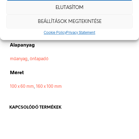
elektromos veszély van jelen.
ELUTASÍTOM
Méretek
BEÁLLÍTÁSOK MEGTEKINTÉSE
100 × 60 mm
Cookie Policy
Privacy Statement
Alapanyag
műanyag
,
öntapadó
Méret
100 x 60 mm
,
160 x 100 mm
KAPCSOLÓDÓ TERMÉKEK