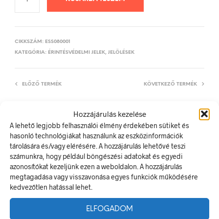
CIKKSZÁM:
ESS080001
KATEGÓRIA:
ÉRINTÉSVÉDELMI JELEK, JELÖLÉSEK
ELŐZŐ TERMÉK
KÖVETKEZŐ TERMÉK
Hozzájárulás kezelése
A lehető legjobb felhasználói élmény érdekében sütiket és
LEÍRÁS
hasonló technológiákat használunk az eszközinformációk
tárolására és/vagy elérésére. A hozzájárulás lehetővé teszi
TOVÁBBI INFORMÁCIÓK
számunkra, hogy például böngészési adatokat és egyedi
azonosítókat kezeljünk ezen a weboldalon. A hozzájárulás
A burkolat eltávolítása kikapcsolás után engedélyezett!
megtagadása vagy visszavonása egyes funkciók működésére
A villamos energia bármely modern létesítmény létfontosságú
kedvezőtlen hatással lehet.
része, de a véletlen érintkezés halálos következményekkel
járhat. Éppen ezért fontos, hogy az elektromos biztonsági
ELFOGADOM
jelölések minden olyan helyen kihelyezésre kerüljenek ahol