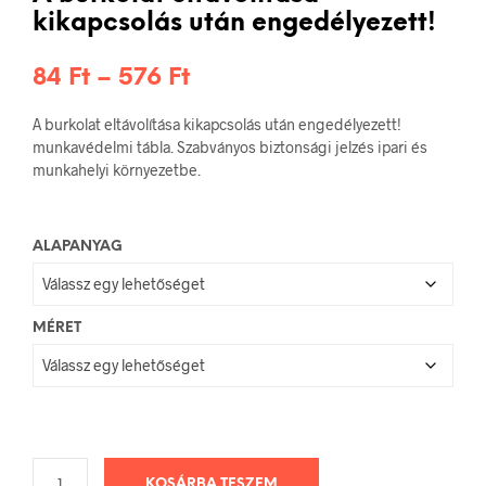
kikapcsolás után engedélyezett!
Ártartomány:
84
Ft
–
576
Ft
84 Ft
A burkolat eltávolítása kikapcsolás után engedélyezett!
-
munkavédelmi tábla. Szabványos biztonsági jelzés ipari és
munkahelyi környezetbe.
576 Ft
ALAPANYAG
MÉRET
KOSÁRBA TESZEM