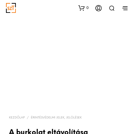
0
KEZDŐLAP
/
ÉRINTÉSVÉDELMI JELEK, JELÖLÉSEK
A burkolat eltávolítása