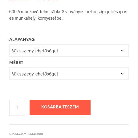
288 Ft
600 A munkavédelmi tábla. Szabványos biztonsági jelzés ipari
-
és munkahelyi környezetbe.
504 Ft
ALAPANYAG
MÉRET
KOSÁRBA TESZEM
CIKKSZÁM:
ESS118001