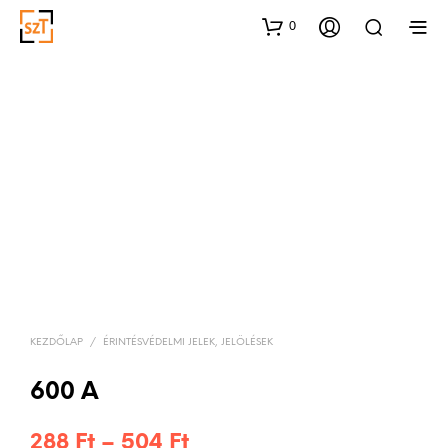
0
KEZDŐLAP
/
ÉRINTÉSVÉDELMI JELEK, JELÖLÉSEK
600 A
Ártartomány:
288
Ft
–
504
Ft