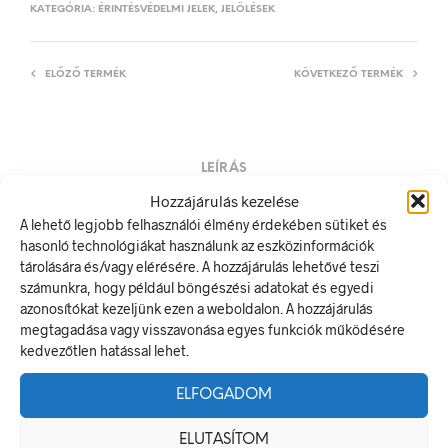
KATEGÓRIA:
ÉRINTÉSVÉDELMI JELEK, JELÖLÉSEK
ELŐZŐ TERMÉK
KÖVETKEZŐ TERMÉK
LEÍRÁS
Hozzájárulás kezelése
TOVÁBBI INFORMÁCIÓK
A lehető legjobb felhasználói élmény érdekében sütiket és
hasonló technológiákat használunk az eszközinformációk
600 A
tárolására és/vagy elérésére. A hozzájárulás lehetővé teszi
A villamos energia bármely modern létesítmény létfontosságú
számunkra, hogy például böngészési adatokat és egyedi
része, de a véletlen érintkezés halálos következményekkel
azonosítókat kezeljünk ezen a weboldalon. A hozzájárulás
járhat. Éppen ezért fontos, hogy az elektromos biztonsági
megtagadása vagy visszavonása egyes funkciók működésére
jelölések minden olyan helyen kihelyezésre kerüljenek ahol
kedvezőtlen hatással lehet.
elektromos veszély van jelen.
ELFOGADOM
Méretek
ELUTASÍTOM
20 × 10 mm