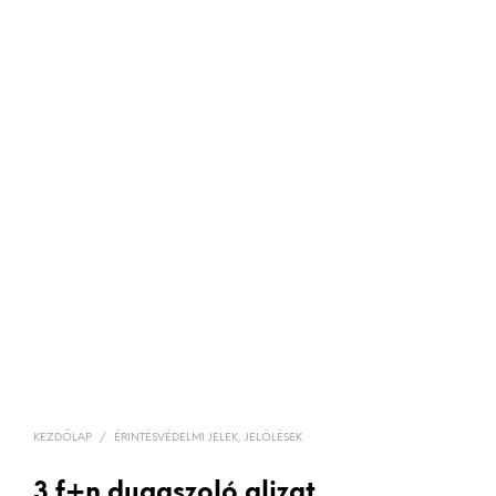
KEZDŐLAP
/
ÉRINTÉSVÉDELMI JELEK, JELÖLÉSEK
3 f+n dugaszoló aljzat