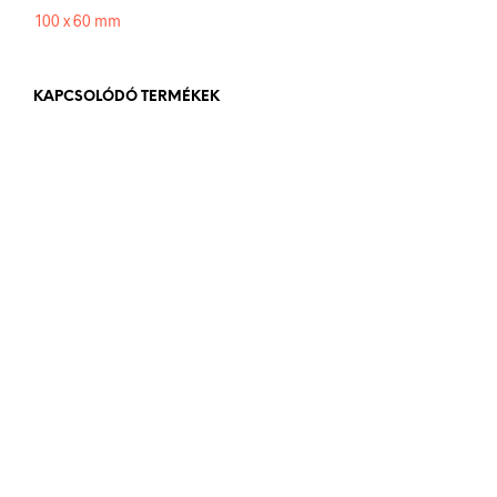
100 x 60 mm
KAPCSOLÓDÓ TERMÉKEK
84
Ft
bruttó (nettó:
66
Ft
)
KOSÁRBA TESZEM
84
Ft
bruttó (nettó:
66
Ft
)