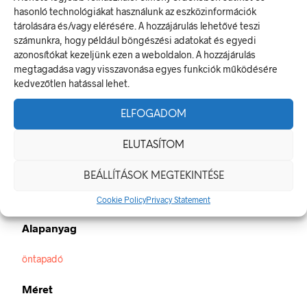
LEÍRÁS
hasonló technológiákat használunk az eszközinformációk
tárolására és/vagy elérésére. A hozzájárulás lehetővé teszi
TOVÁBBI INFORMÁCIÓK
számunkra, hogy például böngészési adatokat és egyedi
azonosítókat kezeljünk ezen a weboldalon. A hozzájárulás
3 f+n dugaszoló aljzat
megtagadása vagy visszavonása egyes funkciók működésére
A villamos energia bármely modern létesítmény létfontosságú
kedvezőtlen hatással lehet.
része, de a véletlen érintkezés halálos következményekkel
járhat. Éppen ezért fontos, hogy az elektromos biztonsági
ELFOGADOM
jelölések minden olyan helyen kihelyezésre kerüljenek ahol
elektromos veszély van jelen.
ELUTASÍTOM
Méretek
BEÁLLÍTÁSOK MEGTEKINTÉSE
100 × 60 mm
Cookie Policy
Privacy Statement
Alapanyag
öntapadó
Méret