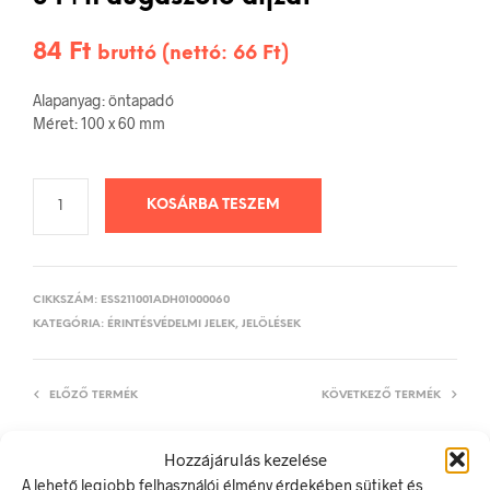
84
Ft
bruttó (nettó:
66
Ft
)
Alapanyag: öntapadó
Méret: 100 x 60 mm
KOSÁRBA TESZEM
CIKKSZÁM:
ESS211001ADH01000060
KATEGÓRIA:
ÉRINTÉSVÉDELMI JELEK, JELÖLÉSEK
ELŐZŐ TERMÉK
KÖVETKEZŐ TERMÉK
Hozzájárulás kezelése
A lehető legjobb felhasználói élmény érdekében sütiket és