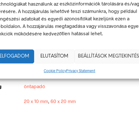
chnológiákat használunk az eszközinformációk tárolására és/va
érésére. A hozzájárulás lehetővé teszi számunkra, hogy például
ngészési adatokat és egyedi azonosítókat kezeljünk ezen a
boldalon. A hozzájárulás megtagadása vagy visszavonása egye
 energia bármely modern létesítmény létfontosságú része, de a 
nkciók működésére kedvezőtlen hatással lehet.
 halálos következményekkel járhat. Éppen ezért fontos, hogy az
 biztonsági jelölések minden olyan helyen kihelyezésre kerülje
 veszély van jelen.
ELFOGADOM
ELUTASÍTOM
BEÁLLÍTÁSOK MEGTEKINTÉS
20 × 10 mm
Cookie Policy
Privacy Statement
g
öntapadó
20 x 10 mm
,
60 x 20 mm