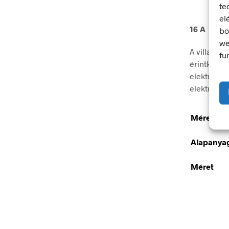
te
el
16 A
bö
we
A villamos
fu
érintkezés
elektromos
elektromos
Méretek
Alapanya
Méret