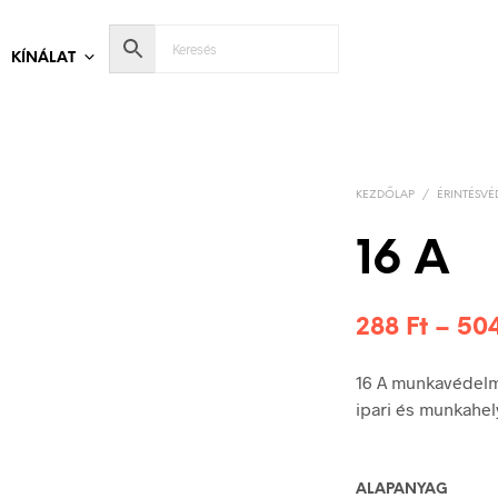
KÍNÁLAT
KEZDŐLAP
/
ÉRINTÉSVÉ
16 A
288
Ft
–
50
16 A munkavédelmi
ipari és munkahel
ALAPANYAG