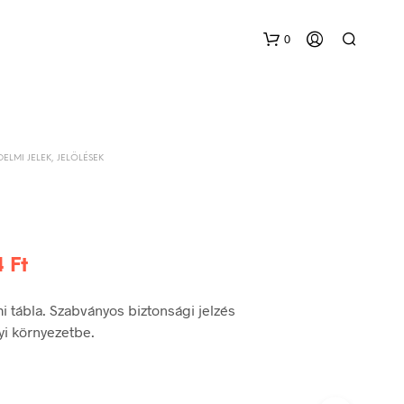
0
DELMI JELEK, JELÖLÉSEK
Ártartomány:
4
Ft
288 Ft
 tábla. Szabványos biztonsági jelzés
-
yi környezetbe.
504 Ft