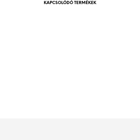
KAPCSOLÓDÓ TERMÉKEK
84
Ft
bruttó (nettó:
66
Ft
)
KOSÁRBA TESZEM
240
Ft
bruttó (nettó:
189
Ft
)
KOSÁRBA TESZEM