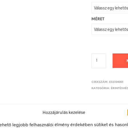
MÉRET
CIKKSZÁM:
ESS104001
KATEGÓRIA:
ÉRINTÉSVÉD
Hozzájárulás kezelése
LEÍRÁS
TOVÁBBI INFORMÁCIÓK
lehető legjobb felhasználói élmény érdekében sütiket és hason