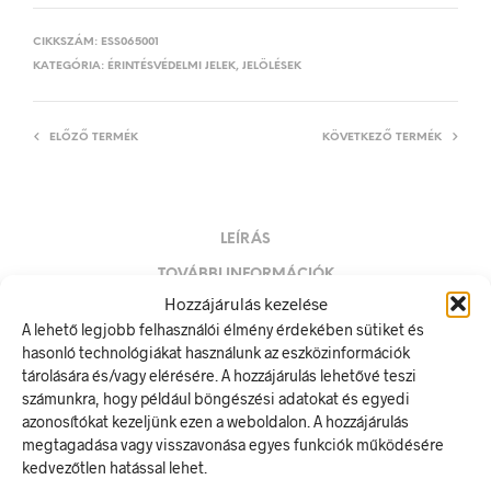
CIKKSZÁM:
ESS065001
KATEGÓRIA:
ÉRINTÉSVÉDELMI JELEK, JELÖLÉSEK
ELŐZŐ TERMÉK
KÖVETKEZŐ TERMÉK
LEÍRÁS
TOVÁBBI INFORMÁCIÓK
Hozzájárulás kezelése
Világítás
A lehető legjobb felhasználói élmény érdekében sütiket és
hasonló technológiákat használunk az eszközinformációk
A villamos energia bármely modern létesítmény létfontosságú
tárolására és/vagy elérésére. A hozzájárulás lehetővé teszi
része, de a véletlen érintkezés halálos következményekkel
számunkra, hogy például böngészési adatokat és egyedi
járhat. Éppen ezért fontos, hogy az elektromos biztonsági
azonosítókat kezeljünk ezen a weboldalon. A hozzájárulás
jelölések minden olyan helyen kihelyezésre kerüljenek ahol
megtagadása vagy visszavonása egyes funkciók működésére
elektromos veszély van jelen.
kedvezőtlen hatással lehet.