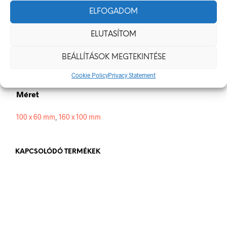
Méretek
ELFOGADOM
100 × 60 mm
ELUTASÍTOM
Alapanyag
BEÁLLÍTÁSOK MEGTEKINTÉSE
műanyag
,
öntapadó
Cookie Policy
Privacy Statement
Méret
100 x 60 mm
,
160 x 100 mm
KAPCSOLÓDÓ TERMÉKEK