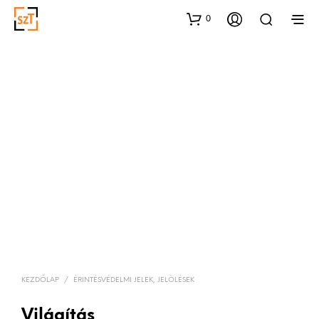
0
KEZDŐLAP
/
ÉRINTÉSVÉDELMI JELEK, JELÖLÉSEK
Világítás