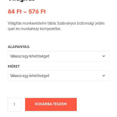
Ártartomány:
84
Ft
–
576
Ft
84 Ft
Világítás munkavédelmi tábla. Szabványos biztonsági jelzés
-
ipari és munkahelyi környezetbe.
576 Ft
ALAPANYAG
MÉRET
KOSÁRBA TESZEM