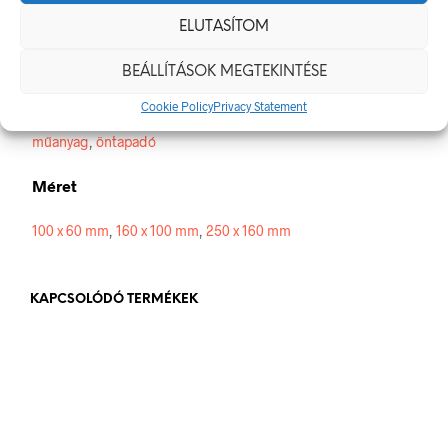
Méretek
ELUTASÍTOM
100 × 60 mm
BEÁLLÍTÁSOK MEGTEKINTÉSE
Alapanyag
Cookie Policy
Privacy Statement
műanyag
,
öntapadó
Méret
100 x 60 mm
,
160 x 100 mm
,
250 x 160 mm
KAPCSOLÓDÓ TERMÉKEK