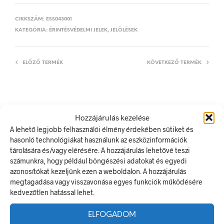
CIKKSZÁM:
ESS043001
KATEGÓRIA:
ÉRINTÉSVÉDELMI JELEK, JELÖLÉSEK
ELŐZŐ TERMÉK
KÖVETKEZŐ TERMÉK
LEÍRÁS
Hozzájárulás kezelése
TOVÁBBI INFORMÁCIÓK
A lehető legjobb felhasználói élmény érdekében sütiket és
hasonló technológiákat használunk az eszközinformációk
Vigyázz! Idegen feszültség!
tárolására és/vagy elérésére. A hozzájárulás lehetővé teszi
számunkra, hogy például böngészési adatokat és egyedi
A villamos energia bármely modern létesítmény létfontosságú
azonosítókat kezeljünk ezen a weboldalon. A hozzájárulás
része, de a véletlen érintkezés halálos következményekkel
megtagadása vagy visszavonása egyes funkciók működésére
járhat. Éppen ezért fontos, hogy az elektromos biztonsági
kedvezőtlen hatással lehet.
jelölések minden olyan helyen kihelyezésre kerüljenek ahol
elektromos veszély van jelen.
ELFOGADOM