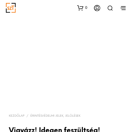
0
KEZDŐLAP
/
ÉRINTÉSVÉDELMI JELEK, JELÖLÉSEK
Vigyázz! Idegen feszültség!