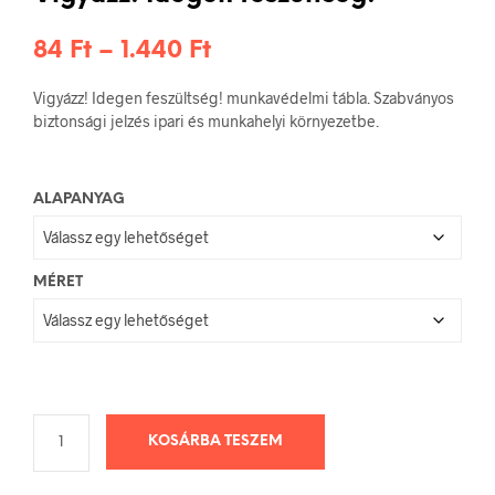
Ártartomány:
84
Ft
–
1.440
Ft
84 Ft
Vigyázz! Idegen feszültség! munkavédelmi tábla. Szabványos
-
biztonsági jelzés ipari és munkahelyi környezetbe.
1.440 Ft
ALAPANYAG
MÉRET
KOSÁRBA TESZEM