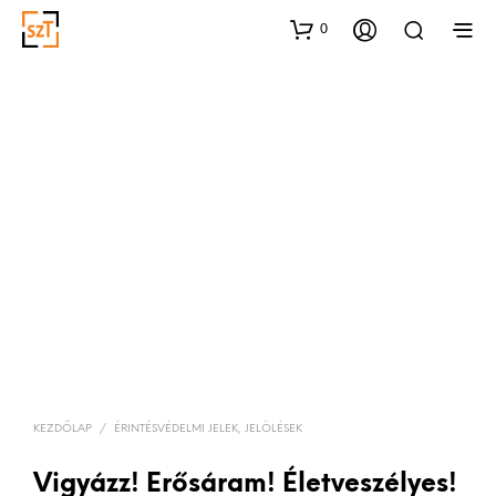
0
KEZDŐLAP
/
ÉRINTÉSVÉDELMI JELEK, JELÖLÉSEK
Vigyázz! Erősáram! Életveszélyes!