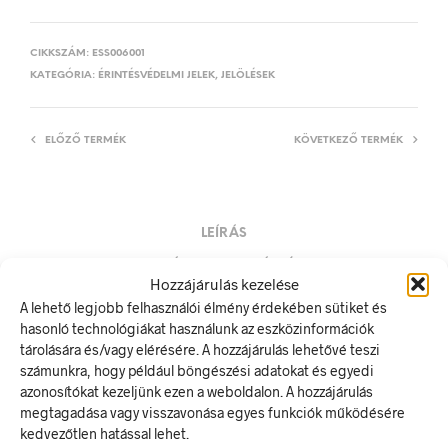
CIKKSZÁM:
ESS006001
KATEGÓRIA:
ÉRINTÉSVÉDELMI JELEK, JELÖLÉSEK
ELŐZŐ TERMÉK
KÖVETKEZŐ TERMÉK
LEÍRÁS
TOVÁBBI INFORMÁCIÓK
Hozzájárulás kezelése
A lehető legjobb felhasználói élmény érdekében sütiket és
Vigyázz! Erősáram! Életveszélyes!
hasonló technológiákat használunk az eszközinformációk
A villamos energia bármely modern létesítmény létfontosságú
tárolására és/vagy elérésére. A hozzájárulás lehetővé teszi
része, de a véletlen érintkezés halálos következményekkel
számunkra, hogy például böngészési adatokat és egyedi
járhat. Éppen ezért fontos, hogy az elektromos biztonsági
azonosítókat kezeljünk ezen a weboldalon. A hozzájárulás
jelölések minden olyan helyen kihelyezésre kerüljenek ahol
megtagadása vagy visszavonása egyes funkciók működésére
elektromos veszély van jelen.
kedvezőtlen hatással lehet.