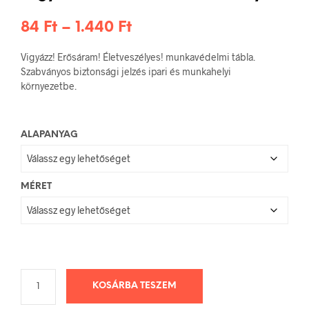
Ártartomány:
84
Ft
–
1.440
Ft
84 Ft
Vigyázz! Erősáram! Életveszélyes! munkavédelmi tábla.
-
Szabványos biztonsági jelzés ipari és munkahelyi
környezetbe.
1.440 Ft
ALAPANYAG
MÉRET
KOSÁRBA TESZEM