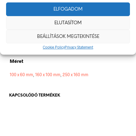
Méretek
ELFOGADOM
100 × 60 mm
ELUTASÍTOM
Alapanyag
BEÁLLÍTÁSOK MEGTEKINTÉSE
műanyag
,
öntapadó
Cookie Policy
Privacy Statement
Méret
100 x 60 mm
,
160 x 100 mm
,
250 x 160 mm
KAPCSOLÓDÓ TERMÉKEK