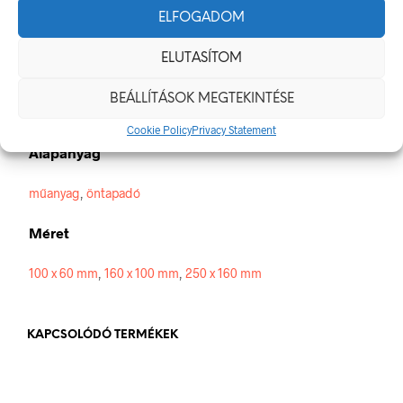
jelölések minden olyan helyen kihelyezésre kerüljenek ahol
ELFOGADOM
elektromos veszély van jelen.
ELUTASÍTOM
Méretek
BEÁLLÍTÁSOK MEGTEKINTÉSE
100 × 60 mm
Cookie Policy
Privacy Statement
Alapanyag
műanyag
,
öntapadó
Méret
100 x 60 mm
,
160 x 100 mm
,
250 x 160 mm
KAPCSOLÓDÓ TERMÉKEK