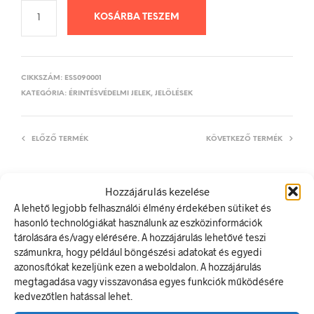
KOSÁRBA TESZEM
CIKKSZÁM:
ESS090001
KATEGÓRIA:
ÉRINTÉSVÉDELMI JELEK, JELÖLÉSEK
ELŐZŐ TERMÉK
KÖVETKEZŐ TERMÉK
Hozzájárulás kezelése
LEÍRÁS
A lehető legjobb felhasználói élmény érdekében sütiket és
hasonló technológiákat használunk az eszközinformációk
TOVÁBBI INFORMÁCIÓK
tárolására és/vagy elérésére. A hozzájárulás lehetővé teszi
számunkra, hogy például böngészési adatokat és egyedi
Vigyázz! A berendezés átkapcsoló automatikával üzemel!
azonosítókat kezeljünk ezen a weboldalon. A hozzájárulás
A villamos energia bármely modern létesítmény létfontosságú
megtagadása vagy visszavonása egyes funkciók működésére
része, de a véletlen érintkezés halálos következményekkel
kedvezőtlen hatással lehet.
járhat. Éppen ezért fontos, hogy az elektromos biztonsági