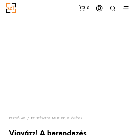
0
KEZDŐLAP
/
ÉRINTÉSVÉDELMI JELEK, JELÖLÉSEK
Vigyázz! A berendezés