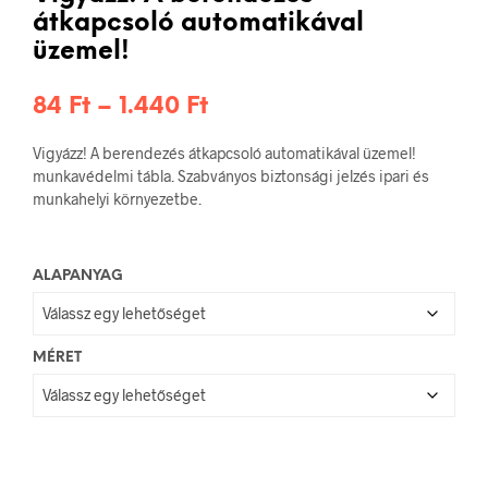
átkapcsoló automatikával
üzemel!
Ártartomány:
84
Ft
–
1.440
Ft
84 Ft
Vigyázz! A berendezés átkapcsoló automatikával üzemel!
-
munkavédelmi tábla. Szabványos biztonsági jelzés ipari és
munkahelyi környezetbe.
1.440 Ft
ALAPANYAG
MÉRET