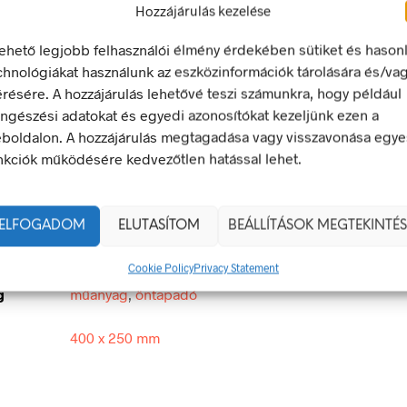
Hozzájárulás kezelése
LEÍRÁS
TOVÁBBI INFORMÁCIÓK
lehető legjobb felhasználói élmény érdekében sütiket és hason
chnológiákat használunk az eszközinformációk tárolására és/va
érésére. A hozzájárulás lehetővé teszi számunkra, hogy például
Leeső tárgyak!
ngészési adatokat és egyedi azonosítókat kezeljünk ezen a
tető jel olyan biztonsági jel, amely valamely veszélyforrásra hívj
boldalon. A hozzájárulás megtagadása vagy visszavonása egye
nkciók működésére kedvezőtlen hatással lehet.
egfelel a 2/1998. (I. 16.) MüM rendelet a munkahelyen alkalma
 és egészségvédelmi jelzésekről szóló jogszabálynak
ELFOGADOM
ELUTASÍTOM
BEÁLLÍTÁSOK MEGTEKINTÉS
400 × 250 mm
Cookie Policy
Privacy Statement
g
műanyag
,
öntapadó
400 x 250 mm