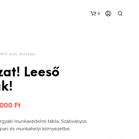
0
TETŐ JELEK, JELÖLÉSEK
zat! Leeső
k!
Ártartomány:
.000
Ft
1.440 Ft
árgyak! munkavédelmi tábla. Szabványos
-
 ipari és munkahelyi környezetbe.
3.000 Ft