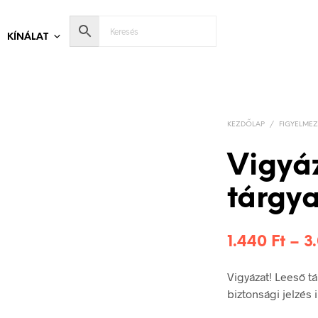
KÍNÁLAT
KEZDŐLAP
/
FIGYELMEZ
Vigyá
tárgya
1.440
Ft
–
3
Vigyázat! Leeső t
biztonsági jelzés