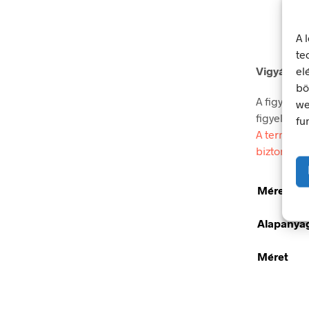
A 
te
el
Vigyázat! 
bö
A figyelmez
we
figyelmet.
fu
A termék m
biztonsági
Méretek
Alapanya
Méret