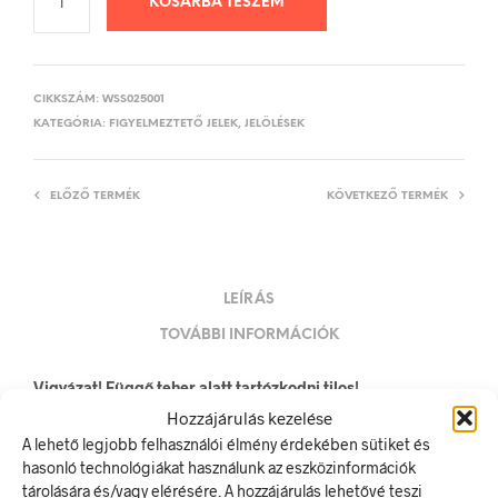
KOSÁRBA TESZEM
CIKKSZÁM:
WSS025001
KATEGÓRIA:
FIGYELMEZTETŐ JELEK, JELÖLÉSEK
ELŐZŐ TERMÉK
KÖVETKEZŐ TERMÉK
LEÍRÁS
TOVÁBBI INFORMÁCIÓK
Vigyázat! Függő teher alatt tartózkodni tilos!
Hozzájárulás kezelése
A figyelmeztető jel olyan biztonsági jel, amely valamely
A lehető legjobb felhasználói élmény érdekében sütiket és
veszélyforrásra hívja fel a figyelmet.
hasonló technológiákat használunk az eszközinformációk
A termék megfelel a 2/1998. (I. 16.) MüM rendelet a
tárolására és/vagy elérésére. A hozzájárulás lehetővé teszi
munkahelyen alkalmazandó biztonsági és egészségvédelmi