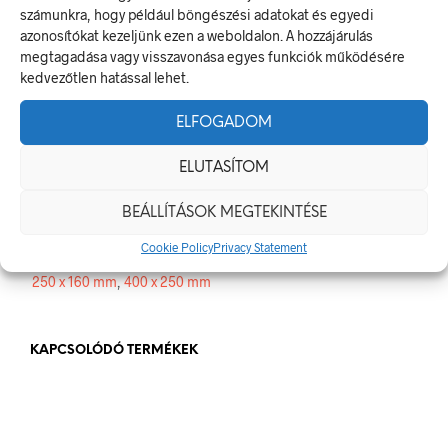
számunkra, hogy például böngészési adatokat és egyedi
jelzésekről szóló jogszabálynak
azonosítókat kezeljünk ezen a weboldalon. A hozzájárulás
Méretek
megtagadása vagy visszavonása egyes funkciók működésére
kedvezőtlen hatással lehet.
250 × 160 mm
ELFOGADOM
Alapanyag
ELUTASÍTOM
műanyag
,
öntapadó
BEÁLLÍTÁSOK MEGTEKINTÉSE
Méret
Cookie Policy
Privacy Statement
250 x 160 mm
,
400 x 250 mm
KAPCSOLÓDÓ TERMÉKEK