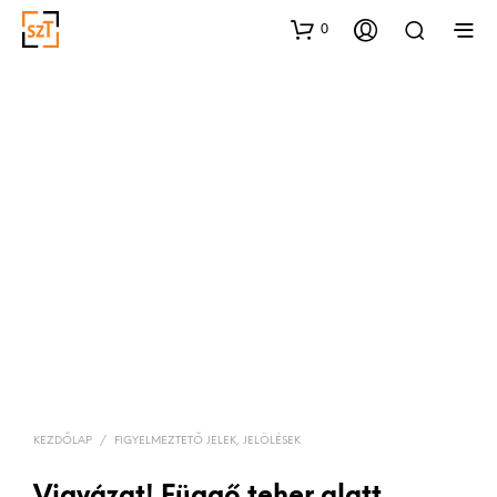
0
KEZDŐLAP
/
FIGYELMEZTETŐ JELEK, JELÖLÉSEK
Vigyázat! Függő teher alatt