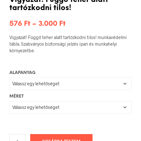
tartózkodni tilos!
Ártartomány:
576
Ft
–
3.000
Ft
576 Ft
Vigyázat! Függő teher alatt tartózkodni tilos! munkavédelmi
-
tábla. Szabványos biztonsági jelzés ipari és munkahelyi
környezetbe.
3.000 Ft
ALAPANYAG
MÉRET