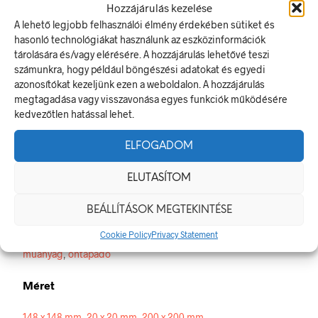
Hozzájárulás kezelése
A lehető legjobb felhasználói élmény érdekében sütiket és
Vészkijárat (bal, piktogram, ISO)
hasonló technológiákat használunk az eszközinformációk
Az elsősegély- vagy menekülési jel olyan biztonsági jel, amely
tárolására és/vagy elérésére. A hozzájárulás lehetővé teszi
a vészkijárat helyét, az elsősegélynyújtó helyre vezető utat
számunkra, hogy például böngészési adatokat és egyedi
vagy valamilyen mentési eszköz elhelyezését jelzi.
azonosítókat kezeljünk ezen a weboldalon. A hozzájárulás
A termék megfelel a 2/1998. (I. 16.) MüM rendelet a
megtagadása vagy visszavonása egyes funkciók működésére
munkahelyen alkalmazandó biztonsági és egészségvédelmi
kedvezőtlen hatással lehet.
jelzésekről szóló jogszabálynak.
ELFOGADOM
Méretek
ELUTASÍTOM
20 × 20 mm
BEÁLLÍTÁSOK MEGTEKINTÉSE
Alapanyag
Cookie Policy
Privacy Statement
műanyag
,
öntapadó
Méret
148 x 148 mm
,
20 x 20 mm
,
200 x 200 mm