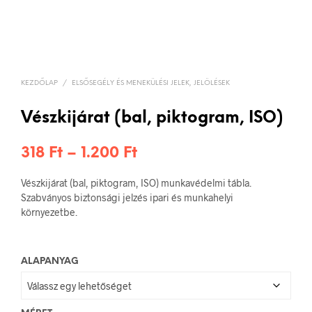
KEZDŐLAP
/
ELSŐSEGÉLY ÉS MENEKÜLÉSI JELEK, JELÖLÉSEK
Vészkijárat (bal, piktogram, ISO)
Ártartomány:
318
Ft
–
1.200
Ft
318 Ft
Vészkijárat (bal, piktogram, ISO) munkavédelmi tábla.
-
Szabványos biztonsági jelzés ipari és munkahelyi
környezetbe.
1.200 Ft
ALAPANYAG