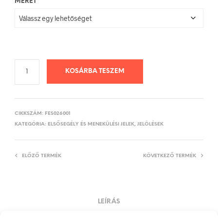
MÉRET
KOSÁRBA TESZEM
CIKKSZÁM:
FES026001
KATEGÓRIA:
ELSŐSEGÉLY ÉS MENEKÜLÉSI JELEK, JELÖLÉSEK
ELŐZŐ TERMÉK
KÖVETKEZŐ TERMÉK
LEÍRÁS
TOVÁBBI INFORMÁCIÓK