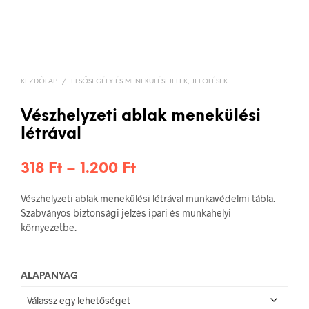
KEZDŐLAP
/
ELSŐSEGÉLY ÉS MENEKÜLÉSI JELEK, JELÖLÉSEK
Vészhelyzeti ablak menekülési
létrával
Ártartomány:
318
Ft
–
1.200
Ft
318 Ft
Vészhelyzeti ablak menekülési létrával munkavédelmi tábla.
-
Szabványos biztonsági jelzés ipari és munkahelyi
környezetbe.
1.200 Ft
ALAPANYAG