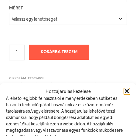
MÉRET
KOSÁRBA TESZEM
CIKKSZÁM:
FES054001
KATEGÓRIA:
ELSŐSEGÉLY ÉS MENEKÜLÉSI JELEK, JELÖLÉSEK
Hozzájárulás kezelése
A lehető legjobb felhasználói élmény érdekében sütiket és
hasonló technológiákat használunk az eszközinformációk
ELŐZŐ TERMÉK
KÖVETKEZŐ TERMÉK
tárolására és/vagy elérésére. A hozzájárulás lehetővé teszi
számunkra, hogy például böngészési adatokat és egyedi
azonosítókat kezeljünk ezen a weboldalon. A hozzájárulás
megtagadása vagy visszavonása egyes funkciók működésére
LEÍRÁS