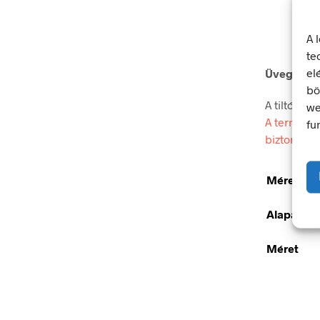
A 
te
el
Üveget kid
bö
A tiltó jel
we
A termék m
fu
biztonsági
Méretek
Alapanya
Méret