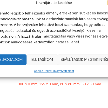
Hozzájárulás kezelése
LEÍRÁS
TOVÁBBI INFORMÁCIÓK
lehető legjobb felhasználói élmény érdekében sütiket és hason
chnológiákat használunk az eszközinformációk tárolására és/va
érésére. A hozzájárulás lehetővé teszi számunkra, hogy például
obni tilos!
ngészési adatokat és egyedi azonosítókat kezeljünk ezen a
 olyan biztonsági jel, amely veszélyes magatartást tilt.
boldalon. A hozzájárulás megtagadása vagy visszavonása egye
egfelel a 2/1998. (I. 16.) MüM rendelet a munkahelyen alkalma
nkciók működésére kedvezőtlen hatással lehet.
 és egészségvédelmi jelzésekről szóló jogszabálynak
ELFOGADOM
ELUTASÍTOM
BEÁLLÍTÁSOK MEGTEKINTÉS
20 × 20 mm
Cookie Policy
Privacy Statement
g
öntapadó
100 x 0 mm
,
155 x 0 mm
,
20 x 20 mm
,
50 x 50 mm