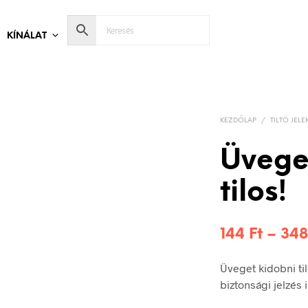
KÍNÁLAT
KEZDŐLAP
/
TILTÓ JELE
Üvege
tilos!
144
Ft
–
34
Üveget kidobni ti
biztonsági jelzés