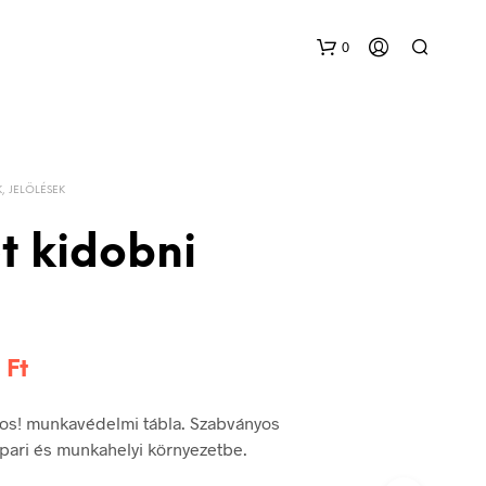
0
K, JELÖLÉSEK
t kidobni
Ártartomány:
8
Ft
144 Ft
los! munkavédelmi tábla. Szabványos
-
 ipari és munkahelyi környezetbe.
348 Ft