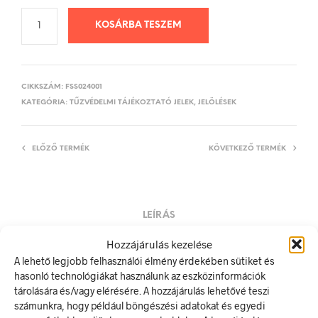
KOSÁRBA TESZEM
CIKKSZÁM:
FSS024001
KATEGÓRIA:
TŰZVÉDELMI TÁJÉKOZTATÓ JELEK, JELÖLÉSEK
ELŐZŐ TERMÉK
KÖVETKEZŐ TERMÉK
LEÍRÁS
TOVÁBBI INFORMÁCIÓK
Hozzájárulás kezelése
A lehető legjobb felhasználói élmény érdekében sütiket és
Tűz- és robbanásveszély! Dohányzás és nyílt láng
hasonló technológiákat használunk az eszközinformációk
használata tilos!
tárolására és/vagy elérésére. A hozzájárulás lehetővé teszi
számunkra, hogy például böngészési adatokat és egyedi
A tűzvédelmi tájékoztató jel olyan biztonsági jel, amely