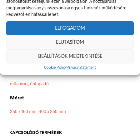
azonosítókat kezeljünk ezen a weboldalon. A hozzájárulás
tűzvédelmi berendezés, eszköz vagy tűzoltó készülék
megtagadása vagy visszavonása egyes funkciók működésére
elhelyezését jelzi.
kedvezőtlen hatással lehet.
A termék megfelel a 2/1998. (I. 16.) MüM rendelet a
munkahelyen alkalmazandó biztonsági és egészségvédelmi
jelzésekről szóló jogszabálynak
ELFOGADOM
Méretek
ELUTASÍTOM
250 × 160 mm
BEÁLLÍTÁSOK MEGTEKINTÉSE
Cookie Policy
Privacy Statement
Alapanyag
műanyag
,
öntapadó
Méret
250 x 160 mm
,
400 x 250 mm
KAPCSOLÓDÓ TERMÉKEK