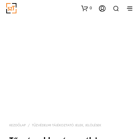
0
KEZDŐLAP
/
TŰZVÉDELMI TÁJÉKOZTATÓ JELEK, JELÖLÉSEK