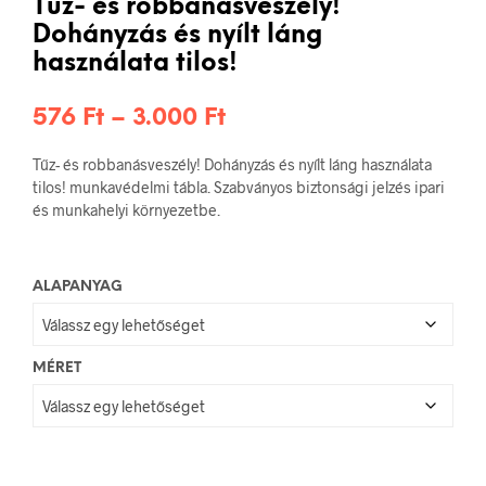
Tűz- és robbanásveszély!
Dohányzás és nyílt láng
használata tilos!
Ártartomány:
576
Ft
–
3.000
Ft
576 Ft
Tűz- és robbanásveszély! Dohányzás és nyílt láng használata
-
tilos! munkavédelmi tábla. Szabványos biztonsági jelzés ipari
és munkahelyi környezetbe.
3.000 Ft
ALAPANYAG
MÉRET