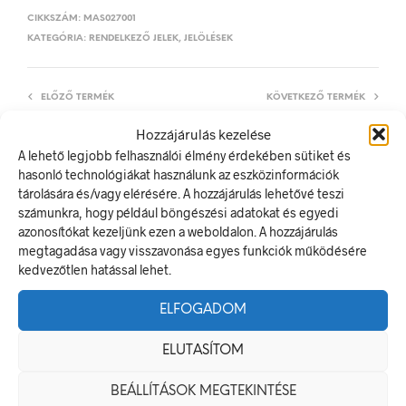
CIKKSZÁM:
MAS027001
KATEGÓRIA:
RENDELKEZŐ JELEK, JELÖLÉSEK
ELŐZŐ TERMÉK
KÖVETKEZŐ TERMÉK
Hozzájárulás kezelése
A lehető legjobb felhasználói élmény érdekében sütiket és
hasonló technológiákat használunk az eszközinformációk
LEÍRÁS
tárolására és/vagy elérésére. A hozzájárulás lehetővé teszi
számunkra, hogy például böngészési adatokat és egyedi
TOVÁBBI INFORMÁCIÓK
azonosítókat kezeljünk ezen a weboldalon. A hozzájárulás
megtagadása vagy visszavonása egyes funkciók működésére
Teherfelvonó
kedvezőtlen hatással lehet.
A rendelkező jel olyan biztonsági jel, amely meghatározott
magatartást ír elő.
ELFOGADOM
A termék megfelel a 2/1998. (I. 16.) MüM rendelet a
munkahelyen alkalmazandó biztonsági és egészségvédelmi
ELUTASÍTOM
jelzésekről szóló jogszabálynak
BEÁLLÍTÁSOK MEGTEKINTÉSE
Méretek