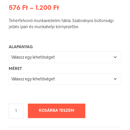
Ártartomány:
576
Ft
–
1.200
Ft
576 Ft
Teherfelvonó munkavédelmi tábla. Szabványos biztonsági
-
jelzés ipari és munkahelyi környezetbe.
1.200 Ft
ALAPANYAG
MÉRET
KOSÁRBA TESZEM