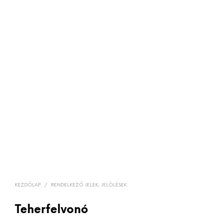
KEZDŐLAP
/
RENDELKEZŐ JELEK, JELÖLÉSEK
Teherfelvonó