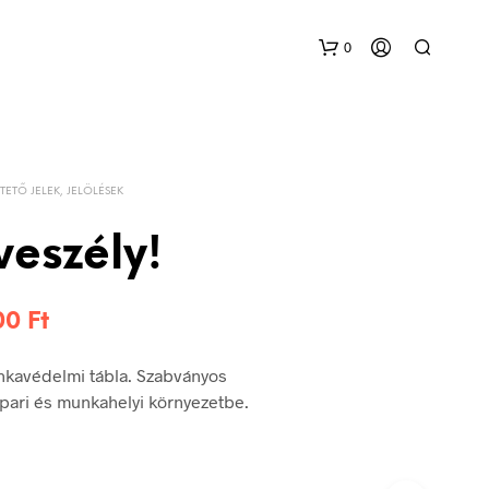
0
TETŐ JELEK, JELÖLÉSEK
veszély!
Ártartomány:
200
Ft
576 Ft
nkavédelmi tábla. Szabványos
-
 ipari és munkahelyi környezetbe.
1.200 Ft