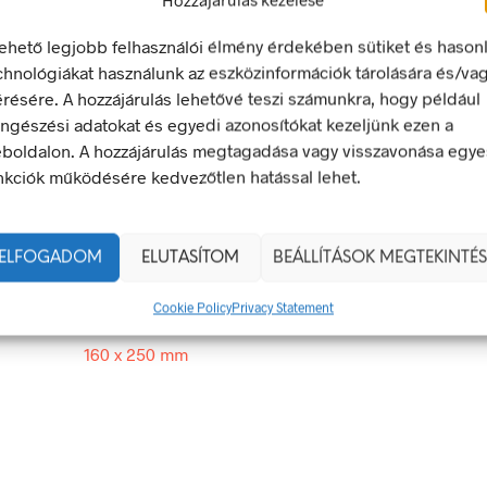
lehető legjobb felhasználói élmény érdekében sütiket és hason
ély!
chnológiákat használunk az eszközinformációk tárolására és/va
érésére. A hozzájárulás lehetővé teszi számunkra, hogy például
tető jel olyan biztonsági jel, amely valamely veszélyforrásra hívj
ngészési adatokat és egyedi azonosítókat kezeljünk ezen a
boldalon. A hozzájárulás megtagadása vagy visszavonása egye
egfelel a 2/1998. (I. 16.) MüM rendelet a munkahelyen alkalma
nkciók működésére kedvezőtlen hatással lehet.
 és egészségvédelmi jelzésekről szóló jogszabálynak
160 × 250 mm
ELFOGADOM
ELUTASÍTOM
BEÁLLÍTÁSOK MEGTEKINTÉS
g
műanyag
,
öntapadó
Cookie Policy
Privacy Statement
160 x 250 mm