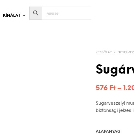
KÍNÁLAT
KEZDŐLAP
/
FIGYELMEZ
Sugár
576
Ft
–
1.
Sugárveszély! mu
biztonsági jelzés
ALAPANYAG