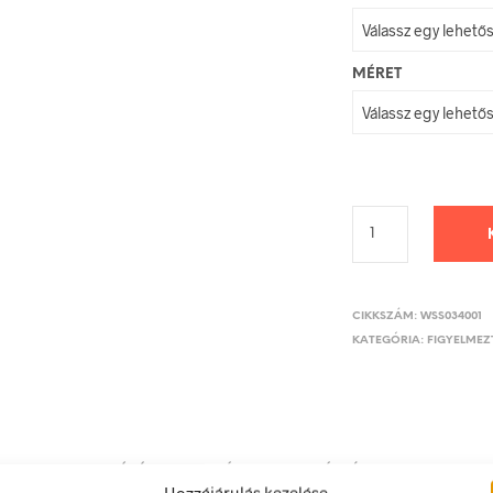
MÉRET
CIKKSZÁM:
WSS034001
KATEGÓRIA:
FIGYELMEZT
LEÍRÁS
TOVÁBBI INFORMÁCIÓK
Hozzájárulás kezelése