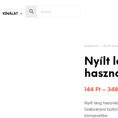
KÍNÁLAT
KEZDŐLAP
/
TILTÓ JELE
Nyílt 
haszná
144
Ft
–
34
Nyílt láng használ
Szabványos bizton
környezetbe.