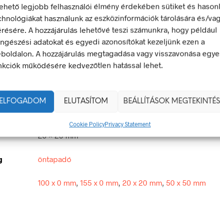
lehető legjobb felhasználói élmény érdekében sütiket és hason
chnológiákat használunk az eszközinformációk tárolására és/va
LEÍRÁS
TOVÁBBI INFORMÁCIÓK
érésére. A hozzájárulás lehetővé teszi számunkra, hogy például
ngészési adatokat és egyedi azonosítókat kezeljünk ezen a
boldalon. A hozzájárulás megtagadása vagy visszavonása egye
 használata tilos!
nkciók működésére kedvezőtlen hatással lehet.
 olyan biztonsági jel, amely veszélyes magatartást tilt.
egfelel a 2/1998. (I. 16.) MüM rendelet a munkahelyen alkalma
ELFOGADOM
ELUTASÍTOM
BEÁLLÍTÁSOK MEGTEKINTÉS
 és egészségvédelmi jelzésekről szóló jogszabálynak
Cookie Policy
Privacy Statement
20 × 20 mm
g
öntapadó
100 x 0 mm
,
155 x 0 mm
,
20 x 20 mm
,
50 x 50 mm