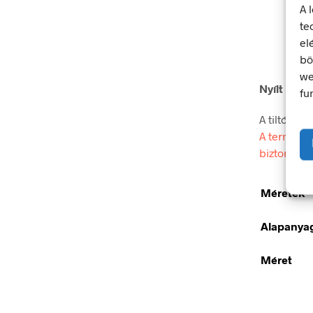
A 
te
el
bö
we
Nyílt láng
fu
A tiltó jel
A termék m
biztonsági
Méretek
Alapanya
Méret