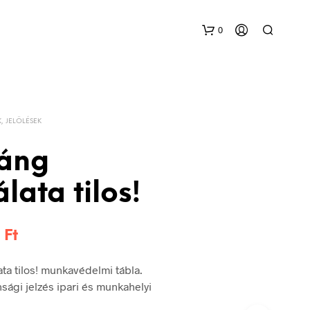
0
K, JELÖLÉSEK
láng
lata tilos!
Ártartomány:
8
Ft
144 Ft
ata tilos! munkavédelmi tábla.
-
sági jelzés ipari és munkahelyi
348 Ft