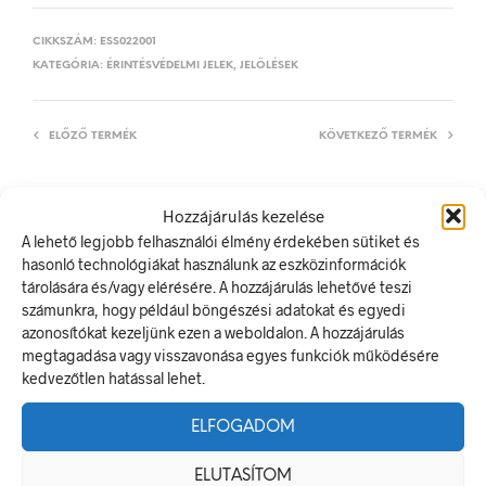
CIKKSZÁM:
ESS022001
KATEGÓRIA:
ÉRINTÉSVÉDELMI JELEK, JELÖLÉSEK
ELŐZŐ TERMÉK
KÖVETKEZŐ TERMÉK
Hozzájárulás kezelése
LEÍRÁS
A lehető legjobb felhasználói élmény érdekében sütiket és
hasonló technológiákat használunk az eszközinformációk
TOVÁBBI INFORMÁCIÓK
tárolására és/vagy elérésére. A hozzájárulás lehetővé teszi
számunkra, hogy például böngészési adatokat és egyedi
Működtetni tilos!
azonosítókat kezeljünk ezen a weboldalon. A hozzájárulás
megtagadása vagy visszavonása egyes funkciók működésére
A villamos energia bármely modern létesítmény létfontosságú
kedvezőtlen hatással lehet.
része, de a véletlen érintkezés halálos következményekkel
járhat. Éppen ezért fontos, hogy az elektromos biztonsági
jelölések minden olyan helyen kihelyezésre kerüljenek ahol
ELFOGADOM
elektromos veszély van jelen.
ELUTASÍTOM