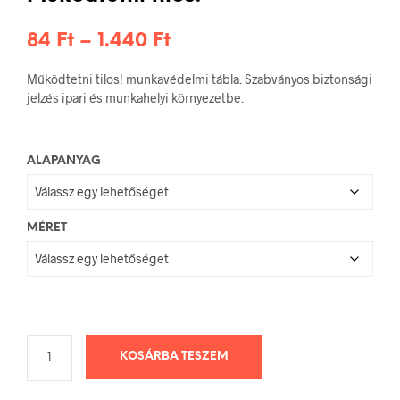
Ártartomány:
84
Ft
–
1.440
Ft
84 Ft
Működtetni tilos! munkavédelmi tábla. Szabványos biztonsági
-
jelzés ipari és munkahelyi környezetbe.
1.440 Ft
ALAPANYAG
MÉRET
KOSÁRBA TESZEM