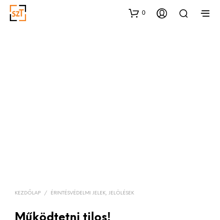
0
KEZDŐLAP
/
ÉRINTÉSVÉDELMI JELEK, JELÖLÉSEK
Működtetni tilos!