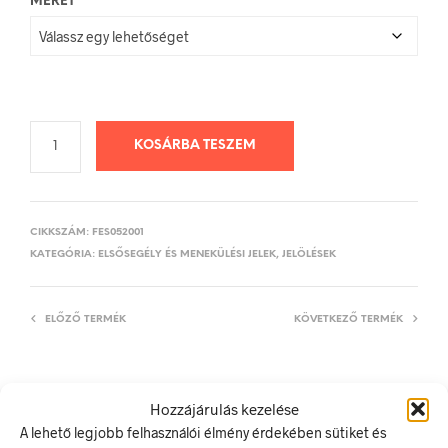
MÉRET
KOSÁRBA TESZEM
CIKKSZÁM:
FES052001
KATEGÓRIA:
ELSŐSEGÉLY ÉS MENEKÜLÉSI JELEK, JELÖLÉSEK
ELŐZŐ TERMÉK
KÖVETKEZŐ TERMÉK
Hozzájárulás kezelése
LEÍRÁS
A lehető legjobb felhasználói élmény érdekében sütiket és
TOVÁBBI INFORMÁCIÓK