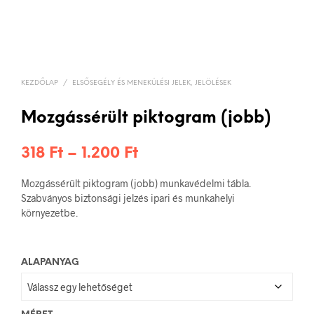
KEZDŐLAP
/
ELSŐSEGÉLY ÉS MENEKÜLÉSI JELEK, JELÖLÉSEK
Mozgássérült piktogram (jobb)
Ártartomány:
318
Ft
–
1.200
Ft
318 Ft
Mozgássérült piktogram (jobb) munkavédelmi tábla.
-
Szabványos biztonsági jelzés ipari és munkahelyi
környezetbe.
1.200 Ft
ALAPANYAG