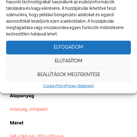
hasonló technológiákat használunk az eszközinformációk
tárolására és/vagy elérésére. A hozzájárulás lehetővé teszi
Mozgássérült piktogram (jobb)
számunkra, hogy például böngészési adatokat és egyedi
azonosítókat kezeljünk ezen a weboldalon. A hozzájárulás
Az elsősegély- vagy menekülési jel olyan biztonsági jel, amely
megtagadása vagy visszavonása egyes funkciók működésére
a vészkijárat helyét, az elsősegélynyújtó helyre vezető utat
kedvezőtlen hatással lehet.
vagy valamilyen mentési eszköz elhelyezését jelzi.
A termék megfelel a 2/1998. (I. 16.) MüM rendelet a
ELFOGADOM
munkahelyen alkalmazandó biztonsági és egészségvédelmi
jelzésekről szóló jogszabálynak.
ELUTASÍTOM
Méretek
BEÁLLÍTÁSOK MEGTEKINTÉSE
148 × 148 mm
Cookie Policy
Privacy Statement
Alapanyag
műanyag
,
öntapadó
Méret
148 x 148 mm
,
200 x 200 mm