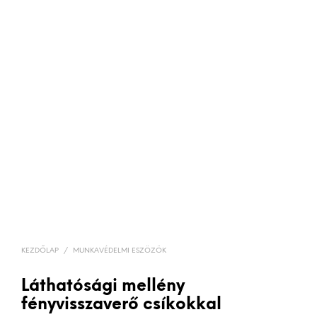
KEZDŐLAP
/
MUNKAVÉDELMI ESZÖZÖK
Láthatósági mellény
fényvisszaverő csíkokkal