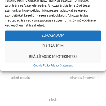
hasonló technológiákat használunk az eszközinformációk
GRAFIKA A PÓLÓ HÁTULJÁN.
tárolására és/vagy elérésére. A hozzájárulás lehetővé teszi
számunkra, hogy például böngészési adatokat és egyedi
azonosítókat kezeljünk ezen a weboldalon. A hozzájárulás
Felár csak akkor kerül felszámításra, ha mindkét oldalhoz megadsz
megtagadása vagy visszavonása egyes funkciók működésére
tartalmat.
kedvezőtlen hatással lehet.
ELFOGADOM
KOSÁRBA TESZEM
ELUTASÍTOM
BEÁLLÍTÁSOK MEGTEKINTÉSE
CIKKSZÁM:
MUNKAVEDELEM_MELLENY
KATEGÓRIA:
MUNKAVÉDELMI ESZÖZÖK
Cookie Policy
Privacy Statement
ELŐZŐ TERMÉK
KÖVETKEZŐ TERMÉK
LEÍRÁS