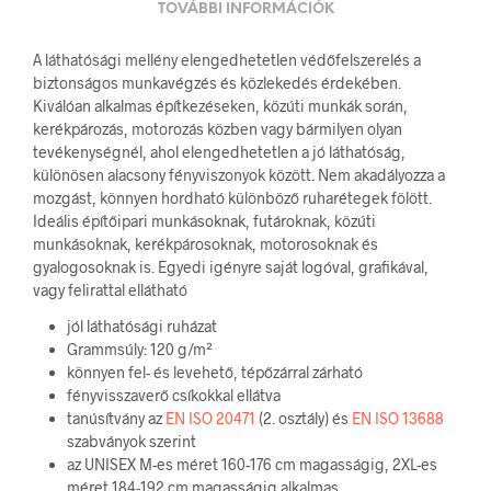
TOVÁBBI INFORMÁCIÓK
A láthatósági mellény elengedhetetlen védőfelszerelés a
biztonságos munkavégzés és közlekedés érdekében.
Kiválóan alkalmas építkezéseken, közúti munkák során,
kerékpározás, motorozás közben vagy bármilyen olyan
tevékenységnél, ahol elengedhetetlen a jó láthatóság,
különösen alacsony fényviszonyok között. Nem akadályozza a
mozgást, könnyen hordható különböző ruharétegek fölött.
Ideális építőipari munkásoknak, futároknak, közúti
munkásoknak, kerékpárosoknak, motorosoknak és
gyalogosoknak is. Egyedi igényre saját logóval, grafikával,
vagy felirattal ellátható
jól láthatósági ruházat
Grammsúly: 120 g/m²
könnyen fel- és levehető, tépőzárral zárható
fényvisszaverő csíkokkal ellátva
tanúsítvány az
EN ISO 20471
(2. osztály) és
EN ISO 13688
szabványok szerint
az UNISEX M-es méret 160-176 cm magasságig, 2XL-es
méret 184-192 cm magasságig alkalmas