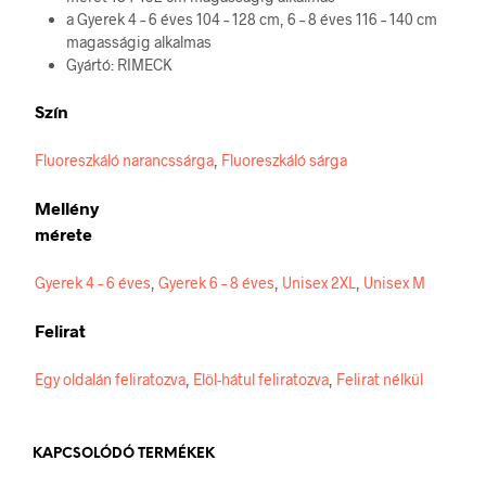
a Gyerek 4 – 6 éves 104 – 128 cm, 6 – 8 éves 116 – 140 cm
magasságig alkalmas
Gyártó: RIMECK
Szín
Fluoreszkáló narancssárga
,
Fluoreszkáló sárga
Mellény
mérete
Gyerek 4 – 6 éves
,
Gyerek 6 – 8 éves
,
Unisex 2XL
,
Unisex M
Felirat
Egy oldalán feliratozva
,
Elöl-hátul feliratozva
,
Felirat nélkül
KAPCSOLÓDÓ TERMÉKEK