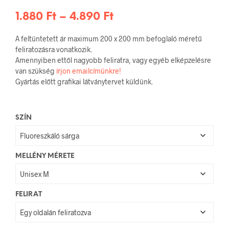
Ártartomány:
1.880
Ft
–
4.890
Ft
1.880 Ft
A feltüntetett ár maximum 200 x 200 mm befoglaló méretű
-
feliratozásra vonatkozik.
Amennyiben ettől nagyobb feliratra, vagy egyéb elképzelésre
4.890 Ft
van szükség
írjon emailcímünkre!
Gyártás előtt grafikai látványtervet küldünk.
SZÍN
MELLÉNY MÉRETE
FELIRAT