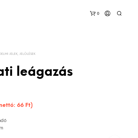
0
DELMI JELEK, JELÖLÉSEK
ati leágazás
(nettó:
66
Ft
)
adó
mm