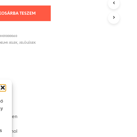
KOSÁRBA TESZEM
DH01000060
ELMI JELEK, JELÖLÉSEK
ló
gy
véletlen
s
nek ahol