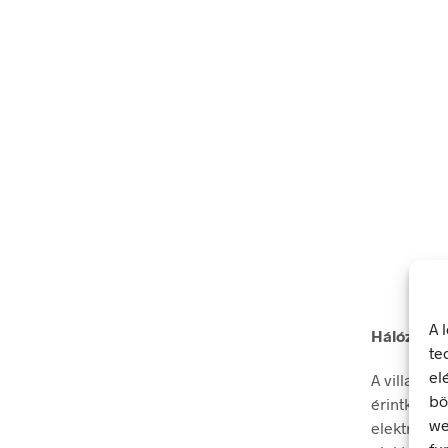
A 
Hálózati l
te
el
A villamos
bö
érintkezés
we
elektromos