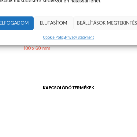
nkciók működésére kedvezőtlen hatással lehet.
 veszély van jelen.
100 × 60 mm
ELFOGADOM
ELUTASÍTOM
BEÁLLÍTÁSOK MEGTEKINTÉS
g
öntapadó
Cookie Policy
Privacy Statement
100 x 60 mm
KAPCSOLÓDÓ TERMÉKEK