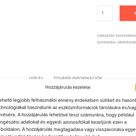
CIKKSZÁM:
ESS223001A
KATEGÓRIA:
ÉRINTÉSVÉD
LEÍRÁS
TOVÁBBI INFORMÁCIÓK
Hozzájárulás kezelése
lehető legjobb felhasználói élmény érdekében sütiket és hason
eágazás (3)
chnológiákat használunk az eszközinformációk tárolására és/va
érésére. A hozzájárulás lehetővé teszi számunkra, hogy például
 energia bármely modern létesítmény létfontosságú része, de a 
ngészési adatokat és egyedi azonosítókat kezeljünk ezen a
 halálos következményekkel járhat. Éppen ezért fontos, hogy az
boldalon. A hozzájárulás megtagadása vagy visszavonása egye
 biztonsági jelölések minden olyan helyen kihelyezésre kerülje