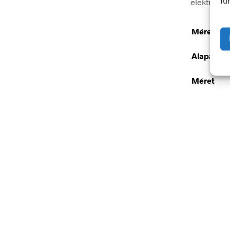
fu
elektromos
Méretek
Alapanya
Méret