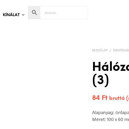
KÍNÁLAT
KEZDŐLAP
/
ÉRINTÉSVÉ
Hálóz
(3)
84
Ft
bruttó 
Alapanyag: öntap
Méret: 100 x 60 