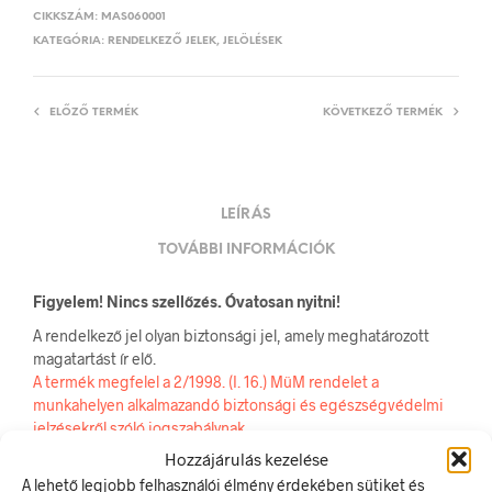
CIKKSZÁM:
MAS060001
KATEGÓRIA:
RENDELKEZŐ JELEK, JELÖLÉSEK
ELŐZŐ TERMÉK
KÖVETKEZŐ TERMÉK
LEÍRÁS
TOVÁBBI INFORMÁCIÓK
Figyelem! Nincs szellőzés. Óvatosan nyitni!
A rendelkező jel olyan biztonsági jel, amely meghatározott
magatartást ír elő.
A termék megfelel a 2/1998. (I. 16.) MüM rendelet a
munkahelyen alkalmazandó biztonsági és egészségvédelmi
jelzésekről szóló jogszabálynak
Hozzájárulás kezelése
Méretek
A lehető legjobb felhasználói élmény érdekében sütiket és