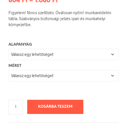
Ártartomány:
804
Ft
–
1.680
Ft
804 Ft
Figyelem! Nincs szellőzés. Óvatosan nyitni! munkavédelmi
-
tábla. Szabványos biztonsági jelzés ipari és munkahelyi
környezetbe.
1.680 Ft
ALAPANYAG
MÉRET
KOSÁRBA TESZEM