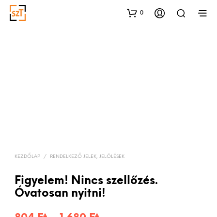
0
KEZDŐLAP
/
RENDELKEZŐ JELEK, JELÖLÉSEK
Figyelem! Nincs szellőzés.
Óvatosan nyitni!