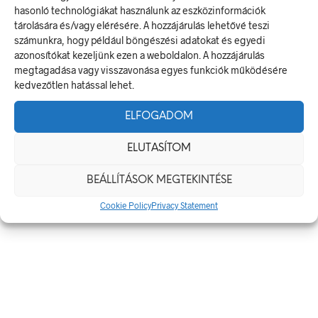
hasonló technológiákat használunk az eszközinformációk
350 × 160 mm
tárolására és/vagy elérésére. A hozzájárulás lehetővé teszi
számunkra, hogy például böngészési adatokat és egyedi
Alapanyag
azonosítókat kezeljünk ezen a weboldalon. A hozzájárulás
megtagadása vagy visszavonása egyes funkciók működésére
műanyag
,
öntapadó
kedvezőtlen hatással lehet.
Méret
ELFOGADOM
350 x 160 mm
ELUTASÍTOM
BEÁLLÍTÁSOK MEGTEKINTÉSE
KAPCSOLÓDÓ TERMÉKEK
Cookie Policy
Privacy Statement