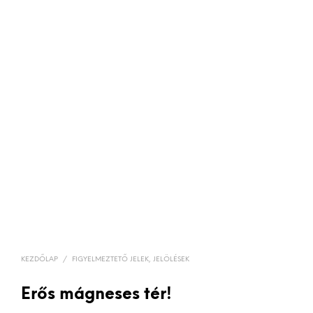
KEZDŐLAP
/
FIGYELMEZTETŐ JELEK, JELÖLÉSEK
Erős mágneses tér!