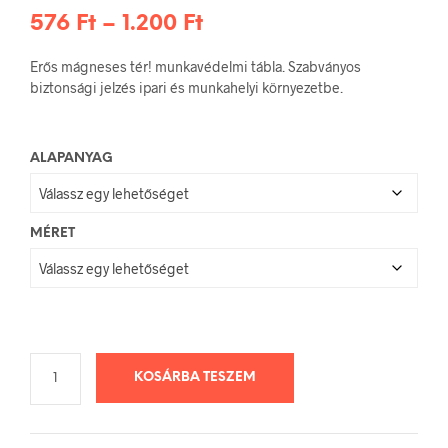
Ártartomány:
576
Ft
–
1.200
Ft
576 Ft
Erős mágneses tér! munkavédelmi tábla. Szabványos
-
biztonsági jelzés ipari és munkahelyi környezetbe.
1.200 Ft
ALAPANYAG
MÉRET
KOSÁRBA TESZEM