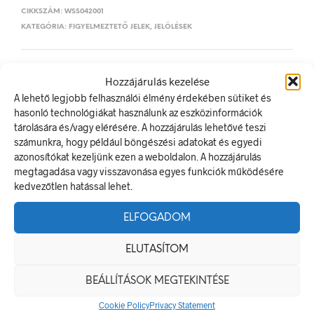
CIKKSZÁM:
WSS042001
KATEGÓRIA:
FIGYELMEZTETŐ JELEK, JELÖLÉSEK
ELŐZŐ TERMÉK
KÖVETKEZŐ TERMÉK
Hozzájárulás kezelése
A lehető legjobb felhasználói élmény érdekében sütiket és
hasonló technológiákat használunk az eszközinformációk
tárolására és/vagy elérésére. A hozzájárulás lehetővé teszi
LEÍRÁS
számunkra, hogy például böngészési adatokat és egyedi
azonosítókat kezeljünk ezen a weboldalon. A hozzájárulás
TOVÁBBI INFORMÁCIÓK
megtagadása vagy visszavonása egyes funkciók működésére
kedvezőtlen hatással lehet.
Erős mágneses tér!
A figyelmeztető jel olyan biztonsági jel, amely valamely
ELFOGADOM
veszélyforrásra hívja fel a figyelmet.
A termék megfelel a 2/1998. (I. 16.) MüM rendelet a
ELUTASÍTOM
munkahelyen alkalmazandó biztonsági és egészségvédelmi
jelzésekről szóló jogszabálynak
BEÁLLÍTÁSOK MEGTEKINTÉSE
Méretek
Cookie Policy
Privacy Statement