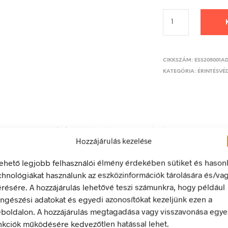
CIKKSZÁM:
ESS205001A
KATEGÓRIA:
ÉRINTÉSVÉD
LEÍRÁS
TOVÁBBI INFORMÁCIÓK
Hozzájárulás kezelése
lehető legjobb felhasználói élmény érdekében sütiket és hason
diazed biztosító
chnológiákat használunk az eszközinformációk tárolására és/va
érésére. A hozzájárulás lehetővé teszi számunkra, hogy például
 energia bármely modern létesítmény létfontosságú része, de a 
ngészési adatokat és egyedi azonosítókat kezeljünk ezen a
 halálos következményekkel járhat. Éppen ezért fontos, hogy az
boldalon. A hozzájárulás megtagadása vagy visszavonása egye
 biztonsági jelölések minden olyan helyen kihelyezésre kerülje
nkciók működésére kedvezőtlen hatással lehet.