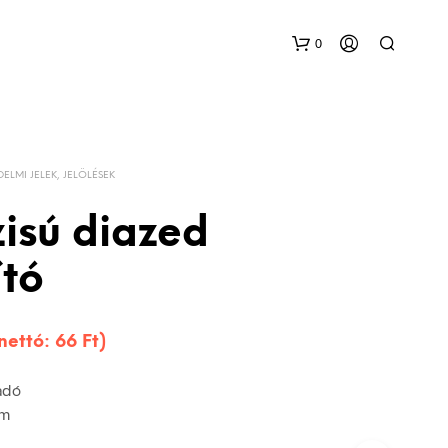
0
DELMI JELEK, JELÖLÉSEK
isú diazed
ító
(nettó:
66
Ft
)
adó
mm