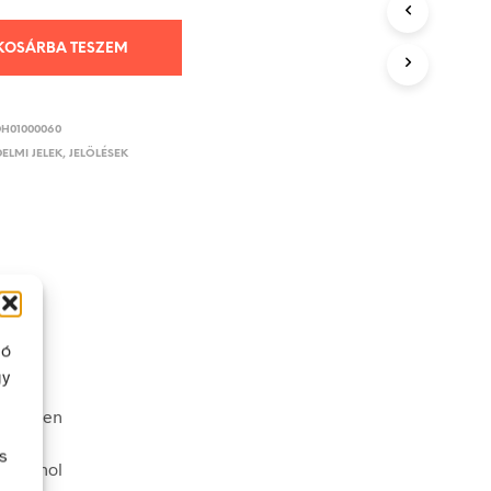
KOSÁRBA TESZEM
DH01000060
ELMI JELEK, JELÖLÉSEK
ló
gy
véletlen
s
nek ahol