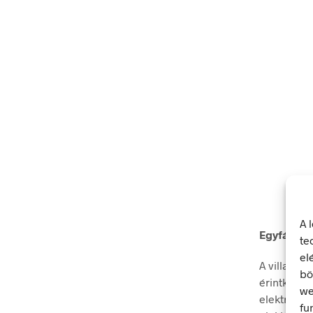
A 
Egyfázisú 
te
el
A villamos
bö
érintkezés
we
elektromos
fu