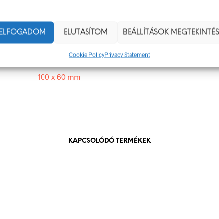
 veszély van jelen.
100 × 60 mm
ELFOGADOM
ELUTASÍTOM
BEÁLLÍTÁSOK MEGTEKINTÉS
g
öntapadó
Cookie Policy
Privacy Statement
100 x 60 mm
KAPCSOLÓDÓ TERMÉKEK