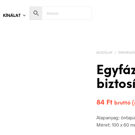
KÍNÁLAT
KEZDŐLAP
/
ÉRINTÉSVÉ
Egyfáz
biztos
84
Ft
bruttó 
Alapanyag: öntap
Méret: 100 x 60 