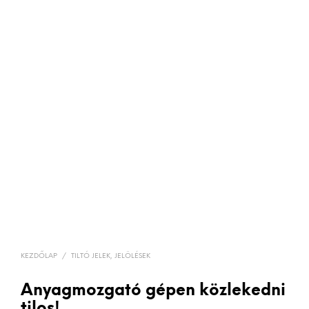
KEZDŐLAP
/
TILTÓ JELEK, JELÖLÉSEK
Anyagmozgató gépen közlekedni