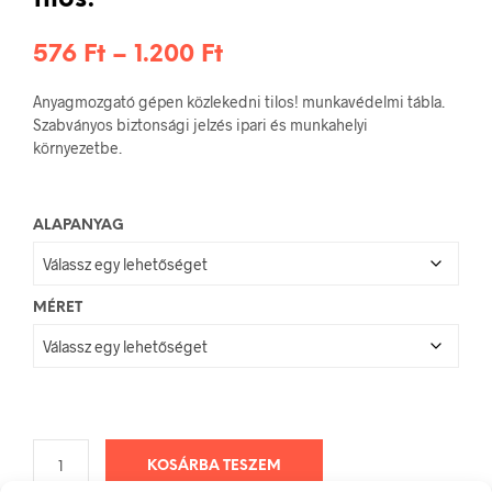
tilos!
Ártartomány:
576
Ft
–
1.200
Ft
576 Ft
Anyagmozgató gépen közlekedni tilos! munkavédelmi tábla.
-
Szabványos biztonsági jelzés ipari és munkahelyi
környezetbe.
1.200 Ft
ALAPANYAG
MÉRET
KOSÁRBA TESZEM