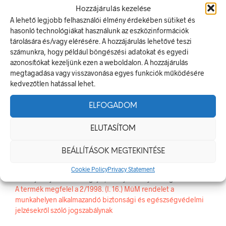
Hozzájárulás kezelése
A lehető legjobb felhasználói élmény érdekében sütiket és
hasonló technológiákat használunk az eszközinformációk
CIKKSZÁM:
PRS011001
tárolására és/vagy elérésére. A hozzájárulás lehetővé teszi
KATEGÓRIA:
TILTÓ JELEK, JELÖLÉSEK
számunkra, hogy például böngészési adatokat és egyedi
azonosítókat kezeljünk ezen a weboldalon. A hozzájárulás
megtagadása vagy visszavonása egyes funkciók működésére
ELŐZŐ TERMÉK
KÖVETKEZŐ TERMÉK
kedvezőtlen hatással lehet.
ELFOGADOM
LEÍRÁS
ELUTASÍTOM
TOVÁBBI INFORMÁCIÓK
BEÁLLÍTÁSOK MEGTEKINTÉSE
Anyagmozgató gépen közlekedni tilos!
Cookie Policy
Privacy Statement
A tiltó jel olyan biztonsági jel, amely veszélyes magatartást tilt.
A termék megfelel a 2/1998. (I. 16.) MüM rendelet a
munkahelyen alkalmazandó biztonsági és egészségvédelmi
jelzésekről szóló jogszabálynak