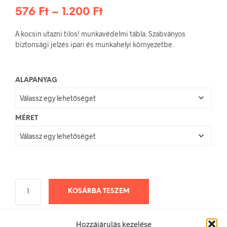
Ártartomány:
576
Ft
–
1.200
Ft
576 Ft
A kocsin utazni tilos! munkavédelmi tábla. Szabványos
-
biztonsági jelzés ipari és munkahelyi környezetbe.
1.200 Ft
ALAPANYAG
MÉRET
KOSÁRBA TESZEM
Hozzájárulás kezelése