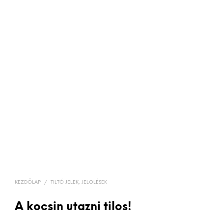
KEZDŐLAP
/
TILTÓ JELEK, JELÖLÉSEK
A kocsin utazni tilos!