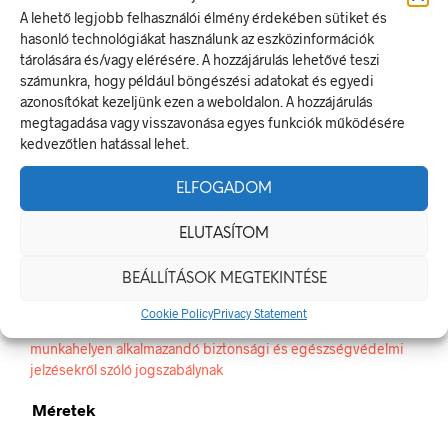
A lehető legjobb felhasználói élmény érdekében sütiket és
CIKKSZÁM:
PRS010001
hasonló technológiákat használunk az eszközinformációk
KATEGÓRIA:
TILTÓ JELEK, JELÖLÉSEK
tárolására és/vagy elérésére. A hozzájárulás lehetővé teszi
számunkra, hogy például böngészési adatokat és egyedi
azonosítókat kezeljünk ezen a weboldalon. A hozzájárulás
ELŐZŐ TERMÉK
KÖVETKEZŐ TERMÉK
megtagadása vagy visszavonása egyes funkciók működésére
kedvezőtlen hatással lehet.
ELFOGADOM
LEÍRÁS
TOVÁBBI INFORMÁCIÓK
ELUTASÍTOM
A kocsin utazni tilos!
BEÁLLÍTÁSOK MEGTEKINTÉSE
A tiltó jel olyan biztonsági jel, amely veszélyes magatartást tilt.
Cookie Policy
Privacy Statement
A termék megfelel a 2/1998. (I. 16.) MüM rendelet a
munkahelyen alkalmazandó biztonsági és egészségvédelmi
jelzésekről szóló jogszabálynak
Méretek