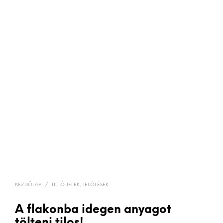
KEZDŐLAP
/
TILTÓ JELEK, JELÖLÉSEK
A flakonba idegen anyagot