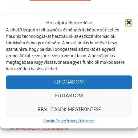
CIKKSZÁM:
PRS032001
Hozzájárulás kezelése
KATEGÓRIA:
TILTÓ JELEK, JELÖLÉSEK
A lehető legjobb felhasználói élmény érdekében sütiket és
hasonló technológiákat használunk az eszközinformációk
tárolására és/vagy elérésére. A hozzájárulás lehetővé teszi
ELŐZŐ TERMÉK
KÖVETKEZŐ TERMÉK
számunkra, hogy például böngészési adatokat és egyedi
azonosítókat kezeljünk ezen a weboldalon. A hozzájárulás
megtagadása vagy visszavonása egyes funkciók működésére
kedvezőtlen hatással lehet.
LEÍRÁS
ELFOGADOM
TOVÁBBI INFORMÁCIÓK
ELUTASÍTOM
A flakonba idegen anyagot tölteni tilos!
A tiltó jel olyan biztonsági jel, amely veszélyes magatartást tilt.
BEÁLLÍTÁSOK MEGTEKINTÉSE
A termék megfelel a 2/1998. (I. 16.) MüM rendelet a
Cookie Policy
Privacy Statement
munkahelyen alkalmazandó biztonsági és egészségvédelmi
jelzésekről szóló jogszabálynak