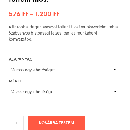
tölteni tilos!
Ártartomány:
576
Ft
–
1.200
Ft
576 Ft
A flakonba idegen anyagot tölteni tilos! munkavédelmi tábla.
-
Szabványos biztonsági jelzés ipari és munkahelyi
környezetbe.
1.200 Ft
ALAPANYAG
MÉRET
KOSÁRBA TESZEM