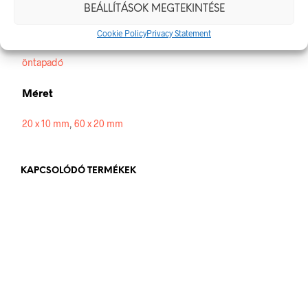
BEÁLLÍTÁSOK MEGTEKINTÉSE
Alapanyag
Cookie Policy
Privacy Statement
öntapadó
Méret
20 x 10 mm
,
60 x 20 mm
KAPCSOLÓDÓ TERMÉKEK
84
Ft
bruttó (nettó:
66
Ft
)