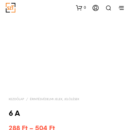
0
KEZDŐLAP
/
ÉRINTÉSVÉDELMI JELEK, JELÖLÉSEK
6 A
Ártartomány:
288
Ft
–
504
Ft