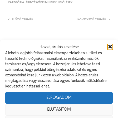
KATEGÓRIA:
ÉRINTÉSVÉDELMI JELEK, JELÖLÉSEK
ELŐZŐ TERMÉK
KÖVETKEZŐ TERMÉK
LEÍRÁS
Hozzájárulás kezelése
A lehető legjobb felhasználói élmény érdekében sütiket és
TOVÁBBI INFORMÁCIÓK
hasonló technológiákat használunk az eszközinformációk
tárolására és/vagy elérésére. A hozzájárulás lehetővé teszi
6 A
számunkra, hogy például böngészési adatokat és egyedi
A villamos energia bármely modern létesítmény létfontosságú
azonosítókat kezeljünk ezen a weboldalon. A hozzájárulás
része, de a véletlen érintkezés halálos következményekkel
megtagadása vagy visszavonása egyes funkciók működésére
járhat. Éppen ezért fontos, hogy az elektromos biztonsági
kedvezőtlen hatással lehet.
jelölések minden olyan helyen kihelyezésre kerüljenek ahol
elektromos veszély van jelen.
ELFOGADOM
Méretek
ELUTASÍTOM
20 × 10 mm