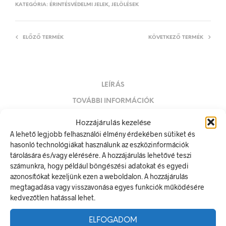
KATEGÓRIA:
ÉRINTÉSVÉDELMI JELEK, JELÖLÉSEK
ELŐZŐ TERMÉK
KÖVETKEZŐ TERMÉK
LEÍRÁS
TOVÁBBI INFORMÁCIÓK
Hozzájárulás kezelése
12 V
A lehető legjobb felhasználói élmény érdekében sütiket és
A villamos energia bármely modern létesítmény létfontosságú
hasonló technológiákat használunk az eszközinformációk
része, de a véletlen érintkezés halálos következményekkel
tárolására és/vagy elérésére. A hozzájárulás lehetővé teszi
járhat. Éppen ezért fontos, hogy az elektromos biztonsági
számunkra, hogy például böngészési adatokat és egyedi
jelölések minden olyan helyen kihelyezésre kerüljenek ahol
azonosítókat kezeljünk ezen a weboldalon. A hozzájárulás
elektromos veszély van jelen.
megtagadása vagy visszavonása egyes funkciók működésére
kedvezőtlen hatással lehet.
Méretek
ELFOGADOM
20 × 10 mm