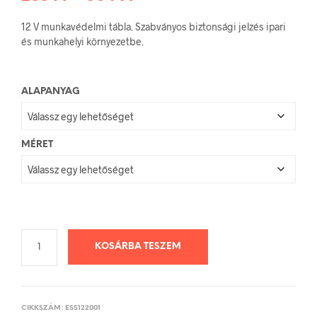
288 Ft
12 V munkavédelmi tábla. Szabványos biztonsági jelzés ipari
-
és munkahelyi környezetbe.
504 Ft
ALAPANYAG
MÉRET
KOSÁRBA TESZEM
CIKKSZÁM:
ESS122001