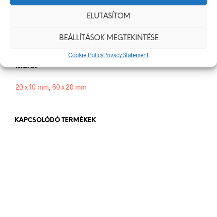
ELUTASÍTOM
Alapanyag
BEÁLLÍTÁSOK MEGTEKINTÉSE
öntapadó
Cookie Policy
Privacy Statement
Méret
20 x 10 mm
,
60 x 20 mm
KAPCSOLÓDÓ TERMÉKEK
576
Ft
bruttó (nettó:
454
Ft
)