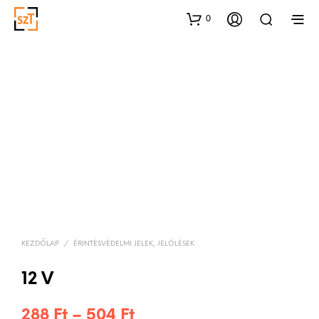
0
KEZDŐLAP
/
ÉRINTÉSVÉDELMI JELEK, JELÖLÉSEK
12 V
Ártartomány:
288
Ft
–
504
Ft