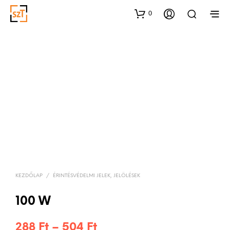
0
KEZDŐLAP
/
ÉRINTÉSVÉDELMI JELEK, JELÖLÉSEK
100 W
Ártartomány:
288
Ft
–
504
Ft