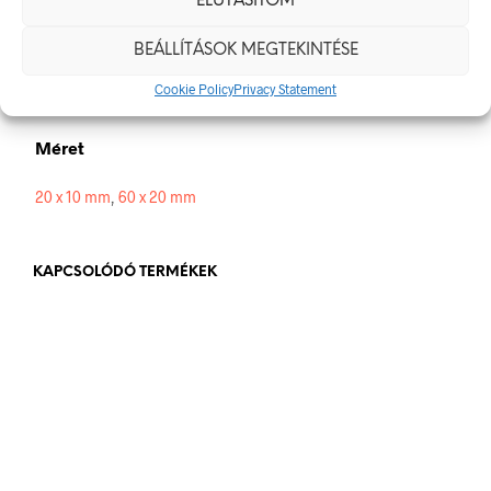
ELUTASÍTOM
Alapanyag
BEÁLLÍTÁSOK MEGTEKINTÉSE
Cookie Policy
Privacy Statement
öntapadó
Méret
20 x 10 mm
,
60 x 20 mm
KAPCSOLÓDÓ TERMÉKEK
84
Ft
bruttó (nettó:
66
Ft
)