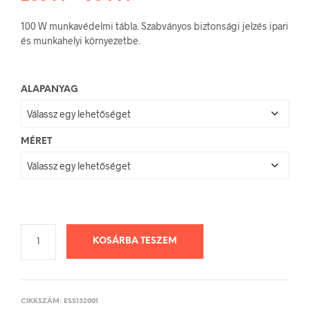
288 Ft
100 W munkavédelmi tábla. Szabványos biztonsági jelzés ipari
-
és munkahelyi környezetbe.
504 Ft
ALAPANYAG
MÉRET
KOSÁRBA TESZEM
CIKKSZÁM:
ESS132001