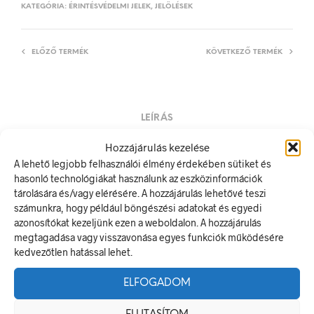
KATEGÓRIA:
ÉRINTÉSVÉDELMI JELEK, JELÖLÉSEK
ELŐZŐ TERMÉK
KÖVETKEZŐ TERMÉK
LEÍRÁS
TOVÁBBI INFORMÁCIÓK
Hozzájárulás kezelése
A lehető legjobb felhasználói élmény érdekében sütiket és
100 W
hasonló technológiákat használunk az eszközinformációk
tárolására és/vagy elérésére. A hozzájárulás lehetővé teszi
A villamos energia bármely modern létesítmény létfontosságú
számunkra, hogy például böngészési adatokat és egyedi
része, de a véletlen érintkezés halálos következményekkel
azonosítókat kezeljünk ezen a weboldalon. A hozzájárulás
járhat. Éppen ezért fontos, hogy az elektromos biztonsági
megtagadása vagy visszavonása egyes funkciók működésére
jelölések minden olyan helyen kihelyezésre kerüljenek ahol
kedvezőtlen hatással lehet.
elektromos veszély van jelen.
Méretek
ELFOGADOM
20 × 10 mm