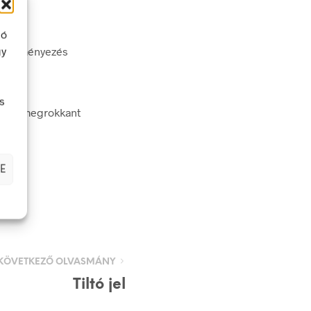
ló
gy
kezdeményezés
lyi
s
unyt, megrokkant
E
KÖVETKEZŐ OLVASMÁNY
Tiltó jel