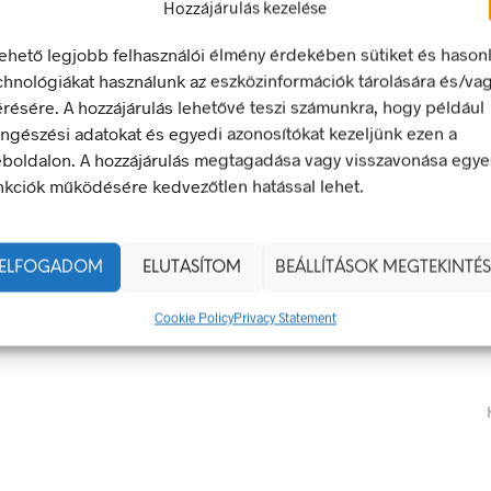
Hozzájárulás kezelése
lehető legjobb felhasználói élmény érdekében sütiket és hason
chnológiákat használunk az eszközinformációk tárolására és/va
nkavédelem világnapjaként 1980-as évek vége óta tartják. A 
érésére. A hozzájárulás lehetővé teszi számunkra, hogy például
és a dátum az 1914. április 28-án Kanadában elfogadott munkahe
ngészési adatokat és egyedi azonosítókat kezeljünk ezen a
i szabályozás elfogadásának idejéhez köthető.
boldalon. A hozzájárulás megtagadása vagy visszavonása egye
lágszerte a munkavédelemről és a munkahelyi balesetekben elh
nkciók működésére kedvezőtlen hatással lehet.
ELFOGADOM
ELUTASÍTOM
BEÁLLÍTÁSOK MEGTEKINTÉS
Cookie Policy
Privacy Statement