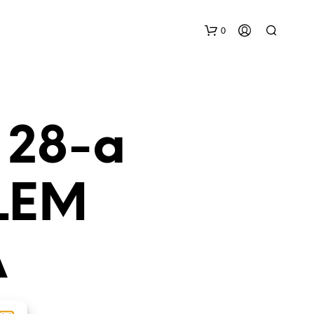
0
 28-a
LEM
A