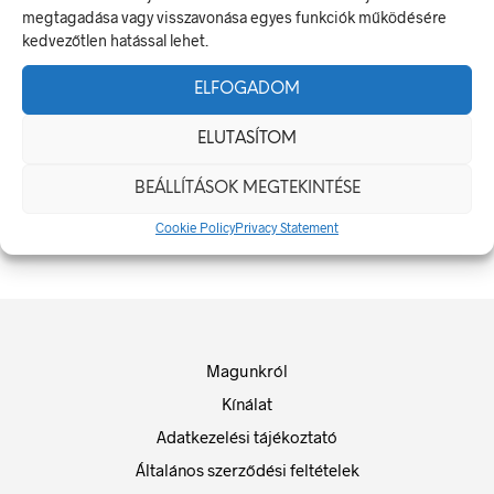
megtagadása vagy visszavonása egyes funkciók működésére
kedvezőtlen hatással lehet.
ELFOGADOM
ELUTASÍTOM
Ártartomány:
84
Ft
–
1.440
Ft
84 Ft
BEÁLLÍTÁSOK MEGTEKINTÉSE
OPCIÓK VÁLASZTÁSA
Ennek
-
a
1.440 Ft
Cookie Policy
Privacy Statement
terméknek
több
variációja
van.
A
változatok
a
Magunkról
termékoldalon
választhatók
Kínálat
ki
Adatkezelési tájékoztató
Általános szerződési feltételek