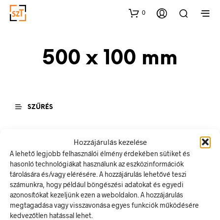
0
500 x 100 mm
SZŰRÉS
Hozzájárulás kezelése
A lehető legjobb felhasználói élmény érdekében sütiket és
hasonló technológiákat használunk az eszközinformációk
Ártartomány:
Ártartomány:
tárolására és/vagy elérésére. A hozzájárulás lehetővé teszi
360
Ft
–
720
Ft
360
Ft
–
900
Ft
360 Ft
360 Ft
számunkra, hogy például böngészési adatokat és egyedi
OPCIÓK VÁLASZTÁSA
Ennek
OPCIÓK VÁLASZTÁSA
Ennek
-
-
azonosítókat kezeljünk ezen a weboldalon. A hozzájárulás
a
a
720 Ft
900 Ft
terméknek
termé
megtagadása vagy visszavonása egyes funkciók működésére
több
több
kedvezőtlen hatással lehet.