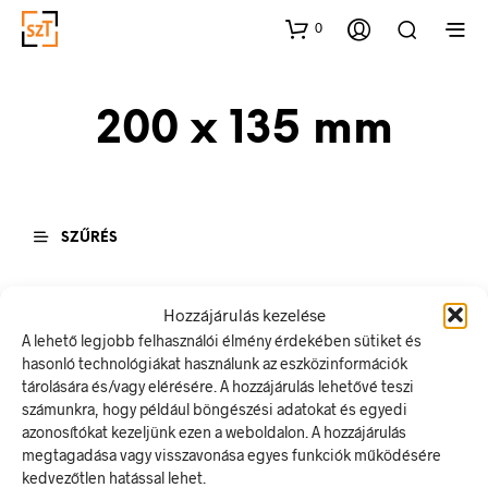
0
200 x 135 mm
SZŰRÉS
Hozzájárulás kezelése
A lehető legjobb felhasználói élmény érdekében sütiket és
hasonló technológiákat használunk az eszközinformációk
tárolására és/vagy elérésére. A hozzájárulás lehetővé teszi
számunkra, hogy például böngészési adatokat és egyedi
azonosítókat kezeljünk ezen a weboldalon. A hozzájárulás
megtagadása vagy visszavonása egyes funkciók működésére
Ártartomány:
156
Ft
–
390
Ft
kedvezőtlen hatással lehet.