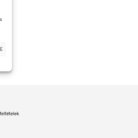
s
E
feltételek