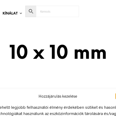
KÍNÁLAT
10 x 10 mm
Hozzájárulás kezelése
lehető legjobb felhasználói élmény érdekében sütiket és hason
chnológiákat használunk az eszközinformációk tárolására és/va