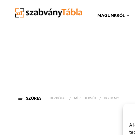
MAGUNKRÓL
SZŰRÉS
KEZDŐLAP
/
MÉRET TERMÉK
/
10 X 10 MM
A 
te