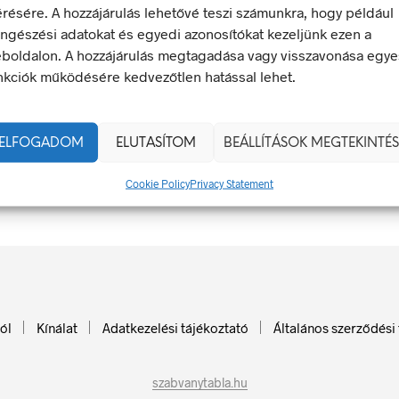
érésére. A hozzájárulás lehetővé teszi számunkra, hogy például
ngészési adatokat és egyedi azonosítókat kezeljünk ezen a
boldalon. A hozzájárulás megtagadása vagy visszavonása egye
nkciók működésére kedvezőtlen hatással lehet.
ELFOGADOM
ELUTASÍTOM
BEÁLLÍTÁSOK MEGTEKINTÉS
mány:
Cookie Policy
Privacy Statement
A
Ennek
a
terméknek
több
variációja
van.
A
ól
Kínálat
Adatkezelési tájékoztató
Általános szerződési 
változatok
a
termékoldalon
szabvanytabla.hu
választhatók