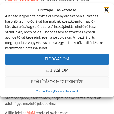
épületekben és a közterületeken, mivel figyelmeztetik az
Hozzájárulás kezelése
embereket a potenciális veszélyekre és biztonsági
szempontokra. Ismerje meg a különböző típusú figyelmeztető jel
A lehető legjobb felhasználói élmény érdekében sütiket és
táblákat és annak jelentését!
hasonló technológiákat használunk az eszközinformációk
tárolására és/vagy elérésére. A hozzájárulás lehetővé teszi
A
figyelmeztető táblák
olyan jelzések, amelyek az embereket
számunkra, hogy például böngészési adatokat és egyedi
figyelmeztetik a potenciális veszélyekre és biztonsági
azonosítókat kezeljünk ezen a weboldalon. A hozzájárulás
szempontokra. Ezek a táblák gyakran használatosak az
megtagadása vagy visszavonása egyes funkciók működésére
épületekben, a közterületeken, az ipari létesítményekben és az
kedvezőtlen hatással lehet.
utak mentén is.
ELFOGADOM
A
figyelmeztető tábla
rendkívül fontos a biztonságos környezet
fenntartásában. Tudni kell, hogyan kell azokat helyesen
ELUTASÍTOM
felhasználni és értelmezni, hogy biztonságosabbá tegyük a
környezetünket és megelőzzük a baleseteket. A figyelmeztető
tábla feladata, hogy időben és hatékonyan felhívja a figyelmet a
BEÁLLÍTÁSOK MEGTEKINTÉSE
kockázatra, és segítsen elkerülni az esetleges baleseteket. A
Cookie Policy
Privacy Statement
figyelmeztető táblák
fontosak lehetnek az egészség és biztonság
szempontjából, ezért fontos, hogy mindenki tartsa magát az
adott figyelmeztető jelzésekhez.
A tiltó jeleket
MüM
rendelet szabályozza.