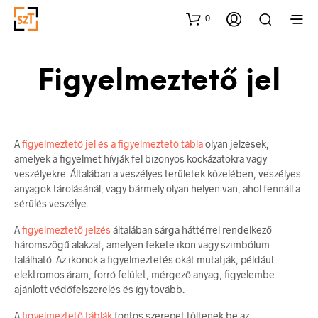
0
Figyelmeztető jel
A
figyelmeztető jel és a figyelmeztető tábla
olyan jelzések,
amelyek a figyelmet hívják fel bizonyos kockázatokra vagy
veszélyekre. Általában a veszélyes területek közelében, veszélyes
anyagok tárolásánál, vagy bármely olyan helyen van, ahol fennáll a
sérülés veszélye.
A
figyelmeztető jelzés
általában sárga háttérrel rendelkező
háromszögű alakzat, amelyen fekete ikon vagy szimbólum
található. Az ikonok a figyelmeztetés okát mutatják, például
elektromos áram, forró felület, mérgező anyag, figyelembe
ajánlott védőfelszerelés és így tovább.
A
figyelmeztető táblák
fontos szerepet töltenek be az