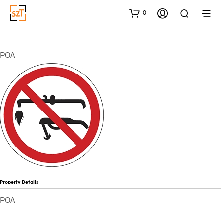
0
POA
Property Details
POA