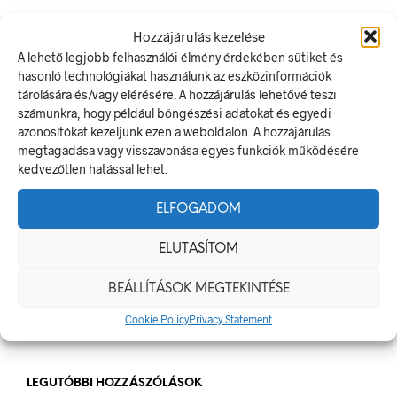
LEGUTÓBBI BEJEGYZÉSEK
Hozzájárulás kezelése
A lehető legjobb felhasználói élmény érdekében sütiket és
Munkavédelmi Táblák És Biztonsági Jelzések – Miért
hasonló technológiákat használunk az eszközinformációk
Nélkülözhetetlenek A Munkahelyen?
tárolására és/vagy elérésére. A hozzájárulás lehetővé teszi
számunkra, hogy például böngészési adatokat és egyedi
Jól Láthatósági Mellény: Miért Fontos, Hogyan Válaszd Ki,
azonosítókat kezeljünk ezen a weboldalon. A hozzájárulás
És Hogyan Teheted Egyedivé?
megtagadása vagy visszavonása egyes funkciók működésére
Céges Logóval Ellátott Pólók: Az Identitás És Csapatszellem
kedvezőtlen hatással lehet.
Megtestesítői
ELFOGADOM
A Biztonságos Hulladékgazdálkodás: A Hulladékgyűjtő
Jelek Fontossága
ELUTASÍTOM
A Munkavédelmi Rendelet És A Biztonsági Táblák: Az
Ellenőrzés És Tudatosság Fontossága
BEÁLLÍTÁSOK MEGTEKINTÉSE
Cookie Policy
Privacy Statement
LEGUTÓBBI HOZZÁSZÓLÁSOK