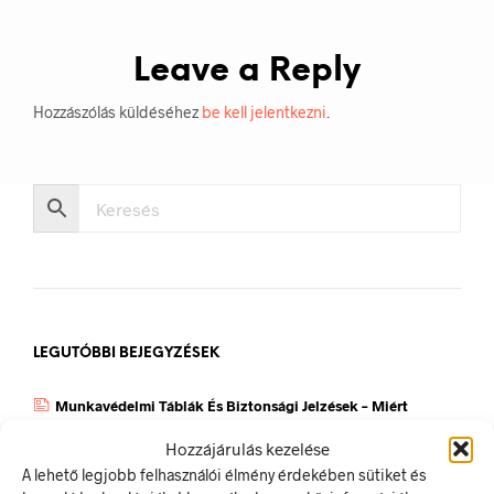
Leave a Reply
Hozzászólás küldéséhez
be kell jelentkezni
.
LEGUTÓBBI BEJEGYZÉSEK
Munkavédelmi Táblák És Biztonsági Jelzések – Miért
Nélkülözhetetlenek A Munkahelyen?
Hozzájárulás kezelése
Jól Láthatósági Mellény: Miért Fontos, Hogyan Válaszd Ki,
A lehető legjobb felhasználói élmény érdekében sütiket és
És Hogyan Teheted Egyedivé?