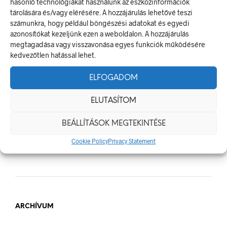
hasonló technológiákat használunk az eszközinformációk
tárolására és/vagy elérésére. A hozzájárulás lehetővé teszi
Céges Logóval Ellátott Pólók: Az Identitás És Csapatszellem
számunkra, hogy például böngészési adatokat és egyedi
Megtestesítői
azonosítókat kezeljünk ezen a weboldalon. A hozzájárulás
A Biztonságos Hulladékgazdálkodás: A Hulladékgyűjtő
megtagadása vagy visszavonása egyes funkciók működésére
Jelek Fontossága
kedvezőtlen hatással lehet.
A Munkavédelmi Rendelet És A Biztonsági Táblák: Az
Ellenőrzés És Tudatosság Fontossága
ELFOGADOM
ELUTASÍTOM
BEÁLLÍTÁSOK MEGTEKINTÉSE
LEGUTÓBBI HOZZÁSZÓLÁSOK
Cookie Policy
Privacy Statement
ARCHÍVUM