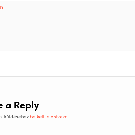
in
e a Reply
ás küldéséhez
be kell jelentkezni
.