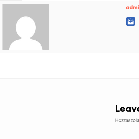
adm
Leav
Hozzászól