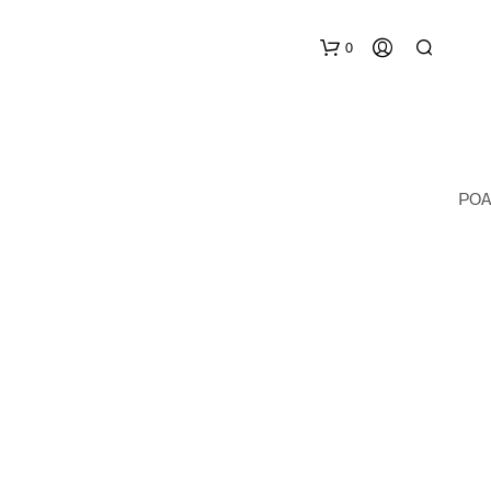
0
POA