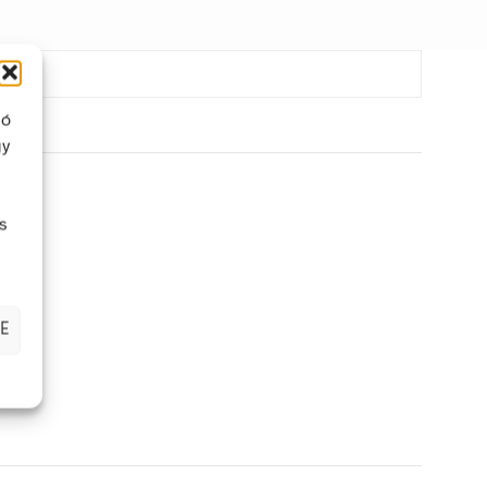
ló
gy
s
E