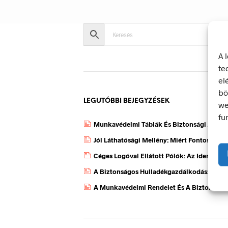
A 
te
el
bö
LEGUTÓBBI BEJEGYZÉSEK
we
fu
Munkavédelmi Táblák És Biztonsági Jelzés
Jól Láthatósági Mellény: Miért Fontos, Ho
Céges Logóval Ellátott Pólók: Az Identitás
A Biztonságos Hulladékgazdálkodás: A Hul
A Munkavédelmi Rendelet És A Biztonsági 