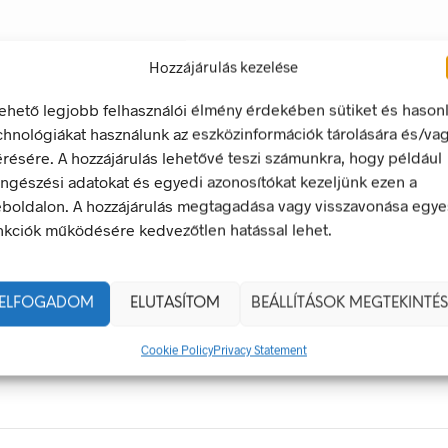
Hozzájárulás kezelése
lehető legjobb felhasználói élmény érdekében sütiket és hason
chnológiákat használunk az eszközinformációk tárolására és/va
érésére. A hozzájárulás lehetővé teszi számunkra, hogy például
ngészési adatokat és egyedi azonosítókat kezeljünk ezen a
boldalon. A hozzájárulás megtagadása vagy visszavonása egye
nkciók működésére kedvezőtlen hatással lehet.
ek – Miért Nélkülözhetetlenek A Munkahelyen?
gyan Válaszd Ki, És Hogyan Teheted Egyedivé?
ELFOGADOM
ELUTASÍTOM
BEÁLLÍTÁSOK MEGTEKINTÉS
 És Csapatszellem Megtestesítői
ladékgyűjtő Jelek Fontossága
Cookie Policy
Privacy Statement
Táblák: Az Ellenőrzés És Tudatosság Fontossága