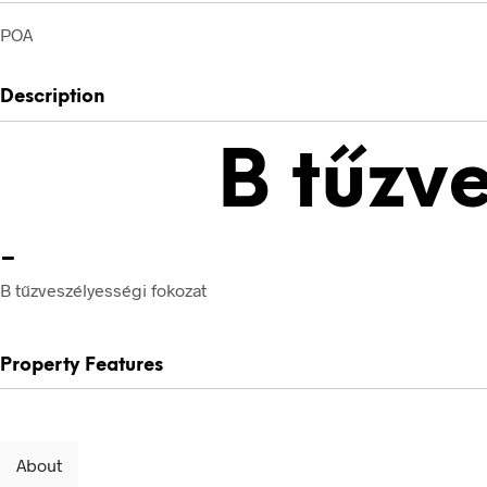
POA
Description
B tűzv
-
B tűzveszélyességi fokozat
Property Features
About